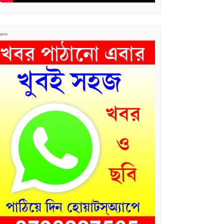
জ্ঞাপন