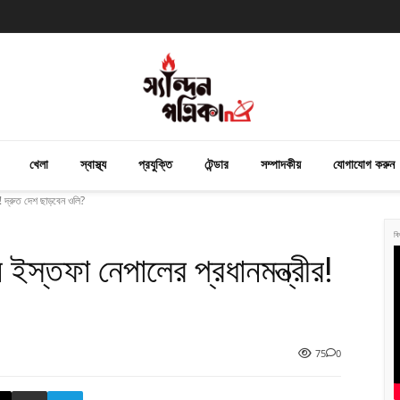
খেলা
স্বাস্থ্য
প্রযুক্তি
টেন্ডার
সম্পাদকীয়
যোগাযোগ করুন
র! দ্রুত দেশ ছাড়বেন ওলি?
বি
 ইস্তফা নেপালের প্রধানমন্ত্রীর!
75
0