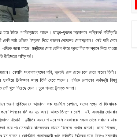
র হয়ে উঠছে গণবিদ্রোহের আগুন। ছাত্র-যুবদের আন্দোলনে অগ্নিগর্ভ পরিস্থিতি
্রী কেপি শর্মা ওলিকে ইস্তফা দিতে বললেন সেদেশের সেনাপ্রধান। সেই দাবি মেনে
িকে জানা যাচ্ছে, মন্ত্রীদের সেনা হেলিকপ্টারে দ্রুত নিরাপদ স্থানে নিয়ে যাওয়া
িতি রীতিমতো অগ্নিগর্ভ।
েছেন। নেপালি সংবাদমাধ্যমের দাবি, দ্রুতই দেশ ছেড়ে চলে যেতে পারেন তিনি।
 দুবাইয়ে চিকিৎসার জন্য তিনি যেতে পারেন। এদিকে নেপালের অর্থমন্ত্রী বিষ্ণু
 গেট খুলে দিয়েছে সেনা। ঢুকে পড়ছে উন্মত্ত জনতা।
 তরুণ তুর্কিদের যে আন্দোলন শুরু হয়েছিল নেপালে, রাতের মধ্যে তা হিংসাত্মক
এর ফলে বিপ্লবের বলি হয় ২১ জন। আহত তিনশোর বেশি। এই অবস্থায় সোমবার
ও আন্দোলন থামেনি। দুর্নীতির অভযোগ এনে ওলি সরকারকে মসনদ থেকে সরানোর ডাক
ষা করে প্রধানমন্ত্রীর বাসভবনের সামনে বিক্ষোভ দেখায় জনতা। জানা গিয়েছে,
িদ্ধ হন দু’জন। কোণঠাসা প্রধানমন্ত্রী ওলি সর্বদলীয় বৈঠকের ডাক দিলেও সমস্থার