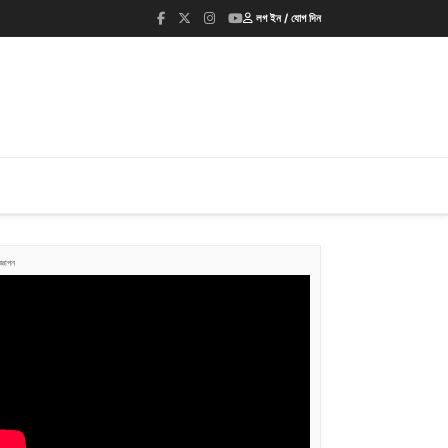
লগ ইন / যোগ দিন
জ্ঞাপন