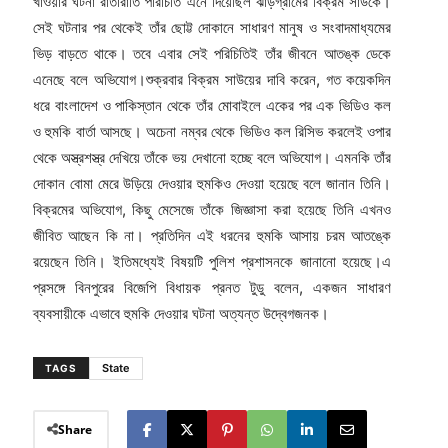
খাওয়ার ঘটনা রাতারাতি পরিচিতি এনে দিয়েছিল ঝাড়গ্রামের বিক্রম সাউকে।
সেই ঘটনার পর থেকেই তাঁর ছোট্ট দোকানে সাধারণ মানুষ ও সংবাদমাধ্যমের
ভিড় বাড়তে থাকে। তবে এবার সেই পরিচিতিই তাঁর জীবনে আতঙ্ক ডেকে
এনেছে বলে অভিযোগ।শুক্রবার বিক্রম সাউয়ের দাবি করেন, গত কয়েকদিন
ধরে বাংলাদেশ ও পাকিস্তান থেকে তাঁর মোবাইলে একের পর এক ভিডিও কল
ও হুমকি বার্তা আসছে। অচেনা নম্বর থেকে ভিডিও কল রিসিভ করলেই ওপার
থেকে অস্ত্রশস্ত্র দেখিয়ে তাঁকে ভয় দেখানো হচ্ছে বলে অভিযোগ। এমনকি তাঁর
দোকান বোমা মেরে উড়িয়ে দেওয়ার হুমকিও দেওয়া হয়েছে বলে জানান তিনি।
বিক্রমের অভিযোগ, কিছু মেসেজে তাঁকে জিজ্ঞাসা করা হয়েছে তিনি এখনও
জীবিত আছেন কি না। প্রতিদিন এই ধরনের হুমকি আসায় চরম আতঙ্কে
রয়েছেন তিনি। ইতিমধ্যেই বিষয়টি পুলিশ প্রশাসনকে জানানো হয়েছে।এ
প্রসঙ্গে বিনপুরের বিজেপি বিধায়ক প্রনত টুডু বলেন, একজন সাধারণ
ব্যবসায়ীকে এভাবে হুমকি দেওয়ার ঘটনা অত্যন্ত উদ্বেগজনক।
State
TAGS
Share