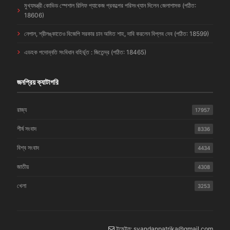
মুখ্যমন্ত্রী কোভিড স্পেশাল রিলিফ প্যাকেজ প্রকল্পের পরিসংখ্যান দিলেন জেলাশাসক (পঠিত:
18606)
নেপাল, শ্রীলঙ্কাতেও বিজেপি সরকার চান অমিত শাহ, দাবি করলেন বিপ্লব দেব (পঠিত: 18599)
এডহক পদোন্নতি সংবিধান বহির্ভূত : জিতেন্দ্র (পঠিত: 18465)
জনপ্রিয় ক্যাটাগরি
রাজ্য
17957
শীর্ষ সংবাদ
8336
বিশ্ব সংবাদ
4434
জাতীয়
4308
খেলা
3253
ইমেইল: syandanpatrika@gmail.com