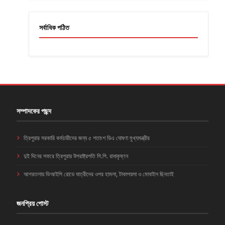
সর্বাধিক পঠিত
সম্পাদকের পছন্দ
ত্রিপুরার সরকারি কর্মচারীদের জন্য ৫ শতাংশ ডিএ ঘোষণা মুখ্যমন্ত্রীর
দুই দিনের সফরে ত্রিপুরায় উপরাষ্ট্রপতি সি.পি. রাধাকৃষ্ণন
আগরতলায় ভিআইপি রোডে যাত্রীদের ওপর হামলা, টাকাপয়সা ও মোবাইল ছিনতাই
জনপ্রিয় পোস্ট