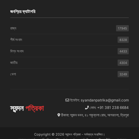
জনপ্রিয় ক্যাটাগরি
রাজ্য
17945
শীর্ষ সংবাদ
8328
বিশ্ব সংবাদ
4433
জাতীয়
4304
খেলা
3249
ইমেইল: syandanpatrika@gmail.com
স্যন্দন
পত্রিকা
ফোন: +91 381 238 6684
ঠিকানা: স্যন্দন ভবন, ৪১ শকুন্তলা রোড, আগরতলা, ত্রিপুরা
Copyright © 2026 স্যান্দন পত্রিকা - সর্বস্বত্ব সংরক্ষিত।