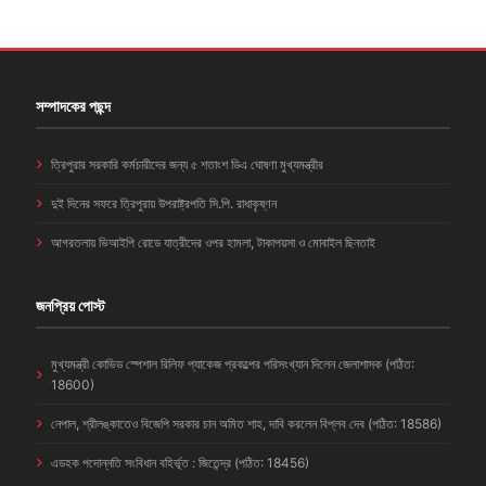
সম্পাদকের পছন্দ
ত্রিপুরার সরকারি কর্মচারীদের জন্য ৫ শতাংশ ডিএ ঘোষণা মুখ্যমন্ত্রীর
দুই দিনের সফরে ত্রিপুরায় উপরাষ্ট্রপতি সি.পি. রাধাকৃষ্ণন
আগরতলায় ভিআইপি রোডে যাত্রীদের ওপর হামলা, টাকাপয়সা ও মোবাইল ছিনতাই
জনপ্রিয় পোস্ট
মুখ্যমন্ত্রী কোভিড স্পেশাল রিলিফ প্যাকেজ প্রকল্পের পরিসংখ্যান দিলেন জেলাশাসক (পঠিত:
18600)
নেপাল, শ্রীলঙ্কাতেও বিজেপি সরকার চান অমিত শাহ, দাবি করলেন বিপ্লব দেব (পঠিত: 18586)
এডহক পদোন্নতি সংবিধান বহির্ভূত : জিতেন্দ্র (পঠিত: 18456)