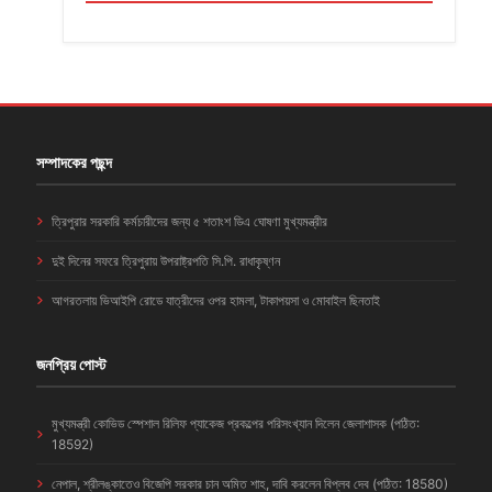
সম্পাদকের পছন্দ
ত্রিপুরার সরকারি কর্মচারীদের জন্য ৫ শতাংশ ডিএ ঘোষণা মুখ্যমন্ত্রীর
দুই দিনের সফরে ত্রিপুরায় উপরাষ্ট্রপতি সি.পি. রাধাকৃষ্ণন
আগরতলায় ভিআইপি রোডে যাত্রীদের ওপর হামলা, টাকাপয়সা ও মোবাইল ছিনতাই
জনপ্রিয় পোস্ট
মুখ্যমন্ত্রী কোভিড স্পেশাল রিলিফ প্যাকেজ প্রকল্পের পরিসংখ্যান দিলেন জেলাশাসক (পঠিত:
18592)
নেপাল, শ্রীলঙ্কাতেও বিজেপি সরকার চান অমিত শাহ, দাবি করলেন বিপ্লব দেব (পঠিত: 18580)