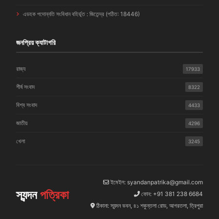
এডহক পদোন্নতি সংবিধান বহির্ভূত : জিতেন্দ্র (পঠিত: 18446)
জনপ্রিয় ক্যাটাগরি
রাজ্য
17933
শীর্ষ সংবাদ
8322
বিশ্ব সংবাদ
4433
জাতীয়
4296
খেলা
3245
ইমেইল: syandanpatrika@gmail.com
স্যন্দন
পত্রিকা
ফোন: +91 381 238 6684
ঠিকানা: স্যন্দন ভবন, ৪১ শকুন্তলা রোড, আগরতলা, ত্রিপুরা