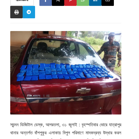
স্যন্দন ডিজিটাল ডেস্ক, আগরতলা, ৩১ জুলাই : বৃহস্পতিবার ভোরে যাত্রাপুর
থানার অন্তর্গত বাঁশপুকুর এলাকায় বিপুল পরিমাণে মাদকদ্রব্য উদ্ধার করল