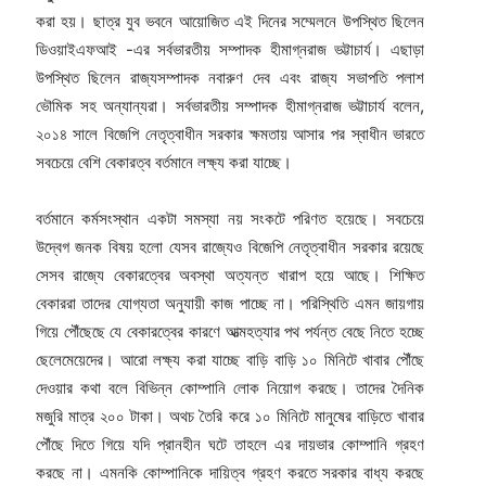
করা হয়। ছাত্র যুব ভবনে আয়োজিত এই দিনের সম্মেলনে উপস্থিত ছিলেন
ডিওয়াইএফআই -এর সর্বভারতীয় সম্পাদক হীমাগ্নরাজ ভট্টাচার্য। এছাড়া
উপস্থিত ছিলেন রাজ্যসম্পাদক নবারুণ দেব এবং রাজ্য সভাপতি পলাশ
ভৌমিক সহ অন্যান্যরা। সর্বভারতীয় সম্পাদক হীমাগ্নরাজ ভট্টাচার্য বলেন,
২০১৪ সালে বিজেপি নেতৃত্বাধীন সরকার ক্ষমতায় আসার পর স্বাধীন ভারতে
সবচেয়ে বেশি বেকারত্ব বর্তমানে লক্ষ্য করা যাচ্ছে।
বর্তমানে কর্মসংস্থান একটা সমস্যা নয় সংকটে পরিণত হয়েছে। সবচেয়ে
উদ্বেগ জনক বিষয় হলো যেসব রাজ্যেও বিজেপি নেতৃত্বাধীন সরকার রয়েছে
সেসব রাজ্যে বেকারত্বের অবস্থা অত্যন্ত খারাপ হয়ে আছে। শিক্ষিত
বেকাররা তাদের যোগ্যতা অনুযায়ী কাজ পাচ্ছে না। পরিস্থিতি এমন জায়গায়
গিয়ে পৌঁছেছে যে বেকারত্বের কারণে আত্মহত্যার পথ পর্যন্ত বেছে নিতে হচ্ছে
ছেলেমেয়েদের। আরো লক্ষ্য করা যাচ্ছে বাড়ি বাড়ি ১০ মিনিটে খাবার পৌঁছে
দেওয়ার কথা বলে বিভিন্ন কোম্পানি লোক নিয়োগ করছে। তাদের দৈনিক
মজুরি মাত্র ২০০ টাকা। অথচ তৈরি করে ১০ মিনিটে মানুষের বাড়িতে খাবার
পৌঁছে দিতে গিয়ে যদি প্রানহীন ঘটে তাহলে এর দায়ভার কোম্পানি গ্রহণ
করছে না। এমনকি কোম্পানিকে দায়িত্ব গ্রহণ করতে সরকার বাধ্য করছে