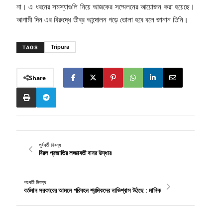
না। এ ধরনের সমস্যাগুলি নিয়ে আজকের সম্মেলনের আয়োজন করা হয়েছে।
আগামী দিন এর বিরুদ্ধে তীব্র আন্দোলন গড়ে তোলা হবে বলে জানান তিনি।
Tripura
TAGS
Share
পূর্ববর্তী নিবন্ধ
বিরল প্রজাতির লজ্জাবতী বানর উদ্ধার
পরবর্তী নিবন্ধ
বর্তমান সরকারের আমলে পরিবহন শ্রমিকদের নাভিশ্বাস উঠছে : মানিক