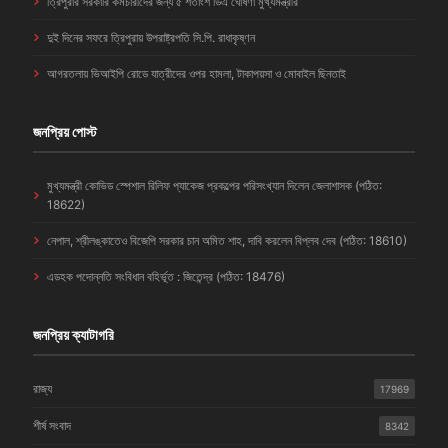
ত্রিপুরার সরকারি কর্মচারীদের জন্য ৫ শতাংশ ডিএ ঘোষণা মুখ্যমন্ত্রীর
দুই দিনের সফরে ত্রিপুরায় উপরাষ্ট্রপতি সি.পি. রাধাকৃষ্ণন
আগরতলায় ভিআইপি রোডে যাত্রীদের ওপর হামলা, টাকাপয়সা ও মোবাইল ছিনতাই
জনপ্রিয় পোস্ট
মুখ্যমন্ত্রী কোভিড স্পেশাল রিলিফ প্যাকেজ প্রকল্পের পরিসংখ্যান দিলেন জেলাশাসক (পঠিত:
18622)
নেপাল, শ্রীলঙ্কাতেও বিজেপি সরকার চান অমিত শাহ, দাবি করলেন বিপ্লব দেব (পঠিত: 18610)
এডহক পদোন্নতি সংবিধান বহির্ভূত : জিতেন্দ্র (পঠিত: 18476)
জনপ্রিয় ক্যাটাগরি
রাজ্য
17969
শীর্ষ সংবাদ
8342