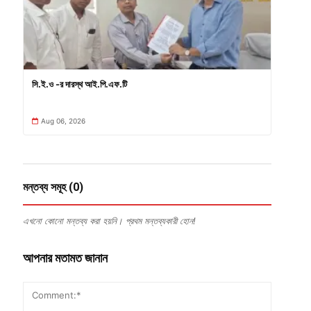
সি.ই.ও -র দারস্থ আই.পি.এফ.টি
Aug 06, 2026
মন্তব্য সমূহ (0)
এখনো কোনো মন্তব্য করা হয়নি। প্রথম মন্তব্যকারী হোন!
আপনার মতামত জানান