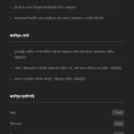
দুই দিনের সফরে ত্রিপুরায় উপরাষ্ট্রপতি সি.পি. রাধাকৃষ্ণন
আগরতলায় ভিআইপি রোডে যাত্রীদের ওপর হামলা, টাকাপয়সা ও মোবাইল ছিনতাই
জনপ্রিয় পোস্ট
মুখ্যমন্ত্রী কোভিড স্পেশাল রিলিফ প্যাকেজ প্রকল্পের পরিসংখ্যান দিলেন জেলাশাসক (পঠিত:
18605)
নেপাল, শ্রীলঙ্কাতেও বিজেপি সরকার চান অমিত শাহ, দাবি করলেন বিপ্লব দেব (পঠিত: 18595)
এডহক পদোন্নতি সংবিধান বহির্ভূত : জিতেন্দ্র (পঠিত: 18462)
জনপ্রিয় ক্যাটাগরি
রাজ্য
17945
শীর্ষ সংবাদ
8328