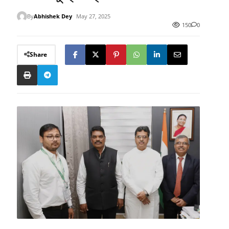
By
Abhishek Dey
May 27, 2025
150
0
Share