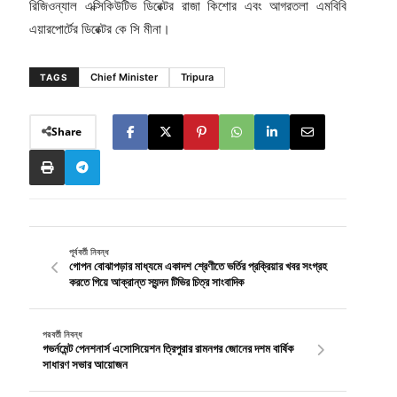
রিজিওন্যাল এক্সিকিউটিভ ডিরেক্টর রাজা কিশোর এবং আগরতলা এমবিবি
এয়ারপোর্টের ডিরেক্টর কে সি মীনা।
Chief Minister
Tripura
TAGS
Share
পূর্ববর্তী নিবন্ধ
গোপন বোঝাপড়ার মাধ্যমে একাদশ শ্রেণীতে ভর্তির প্রক্রিয়ার খবর সংগ্রহ
করতে গিয়ে আক্রান্ত স্যন্দন টিভির চিত্র সাংবাদিক
পরবর্তী নিবন্ধ
গভর্নমেন্ট পেনশনার্স এসোসিয়েশন ত্রিপুরার রামনগর জোনের দশম বার্ষিক
সাধারণ সভার আয়োজন