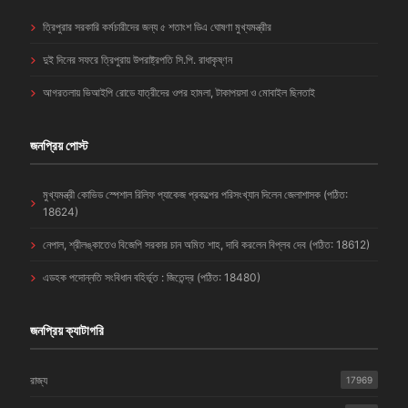
ত্রিপুরার সরকারি কর্মচারীদের জন্য ৫ শতাংশ ডিএ ঘোষণা মুখ্যমন্ত্রীর
দুই দিনের সফরে ত্রিপুরায় উপরাষ্ট্রপতি সি.পি. রাধাকৃষ্ণন
আগরতলায় ভিআইপি রোডে যাত্রীদের ওপর হামলা, টাকাপয়সা ও মোবাইল ছিনতাই
জনপ্রিয় পোস্ট
মুখ্যমন্ত্রী কোভিড স্পেশাল রিলিফ প্যাকেজ প্রকল্পের পরিসংখ্যান দিলেন জেলাশাসক (পঠিত:
18624)
নেপাল, শ্রীলঙ্কাতেও বিজেপি সরকার চান অমিত শাহ, দাবি করলেন বিপ্লব দেব (পঠিত: 18612)
এডহক পদোন্নতি সংবিধান বহির্ভূত : জিতেন্দ্র (পঠিত: 18480)
জনপ্রিয় ক্যাটাগরি
রাজ্য
17969