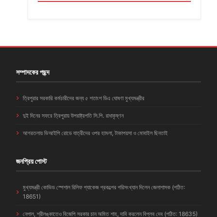
সম্পাদকের পছন্দ
ত্রিপুরার সরকারি কর্মচারীদের জন্য ৫ শতাংশ ডিএ ঘোষণা মুখ্যমন্ত্রীর
দুই দিনের সফরে ত্রিপুরায় উপরাষ্ট্রপতি সি.পি. রাধাকৃষ্ণন
আগরতলায় ভিআইপি রোডে যাত্রীদের ওপর হামলা, টাকাপয়সা ও মোবাইল ছিনতাই
জনপ্রিয় পোস্ট
মুখ্যমন্ত্রী কোভিড স্পেশাল রিলিফ প্যাকেজ প্রকল্পের পরিসংখ্যান দিলেন জেলাশাসক (পঠিত:
18651)
নেপাল, শ্রীলঙ্কাতেও বিজেপি সরকার চান অমিত শাহ, দাবি করলেন বিপ্লব দেব (পঠিত: 18635)