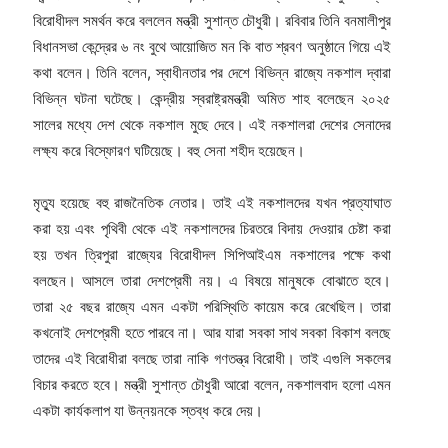
বিরোধীদল সমর্থন করে বললেন মন্ত্রী সুশান্ত চৌধুরী। রবিবার তিনি বনমালীপুর
বিধানসভা কেন্দ্রের ৬ নং বুথে আয়োজিত মন কি বাত শ্রবণ অনুষ্ঠানে গিয়ে এই
কথা বলেন। তিনি বলেন, স্বাধীনতার পর দেশে বিভিন্ন রাজ্যে নকশাল দ্বারা
বিভিন্ন ঘটনা ঘটেছে। কেন্দ্রীয় স্বরাষ্ট্রমন্ত্রী অমিত শাহ বলেছেন ২০২৫
সালের মধ্যে দেশ থেকে নকশাল মুছে দেবে। এই নকশালরা দেশের সেনাদের
লক্ষ্য করে বিস্ফোরণ ঘটিয়েছে। বহু সেনা শহীদ হয়েছেন।
মৃত্যু হয়েছে বহু রাজনৈতিক নেতার। তাই এই নকশালদের যখন প্রত্যাঘাত
করা হয় এবং পৃথিবী থেকে এই নকশালদের চিরতরে বিদায় দেওয়ার চেষ্টা করা
হয় তখন ত্রিপুরা রাজ্যের বিরোধীদল সিপিআইএম নকশালের পক্ষে কথা
বলছেন। আসলে তারা দেশপ্রেমী নয়। এ বিষয়ে মানুষকে বোঝাতে হবে।
তারা ২৫ বছর রাজ্যে এমন একটা পরিস্থিতি কায়েম করে রেখেছিল। তারা
কখনোই দেশপ্রেমী হতে পারবে না। আর যারা সবকা সাথ সবকা বিকাশ বলছে
তাদের এই বিরোধীরা বলছে তারা নাকি গণতন্ত্র বিরোধী। তাই এগুলি সকলের
বিচার করতে হবে। মন্ত্রী সুশান্ত চৌধুরী আরো বলেন, নকশালবাদ হলো এমন
একটা কার্যকলাপ যা উন্নয়নকে স্তব্ধ করে দেয়।