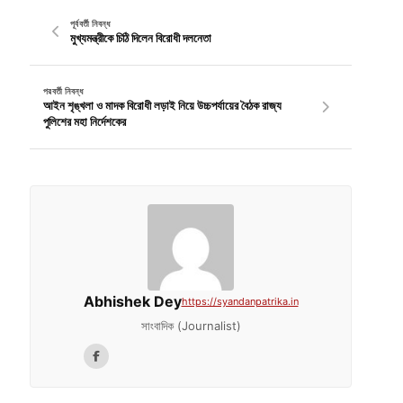
পূর্ববর্তী নিবন্ধ
মুখ্যমন্ত্রীকে চিঠি দিলেন বিরোধী দলনেতা
পরবর্তী নিবন্ধ
আইন শৃঙ্খলা ও মাদক বিরোধী লড়াই নিয়ে উচ্চপর্যায়ের বৈঠক রাজ্য
পুলিশের মহা নির্দেশকের
Abhishek Dey
https://syandanpatrika.in
সাংবাদিক (Journalist)