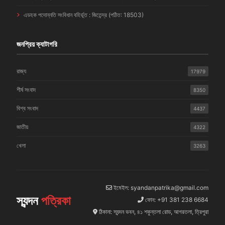
এডহক পদোন্নতি সংবিধান বহির্ভূত : জিতেন্দ্র (পঠিত: 18503)
জনপ্রিয় ক্যাটাগরি
রাজ্য
17979
শীর্ষ সংবাদ
8350
বিশ্ব সংবাদ
4437
জাতীয়
4322
খেলা
3263
ইমেইল: syandanpatrika@gmail.com
স্যন্দন
পত্রিকা
ফোন: +91 381 238 6684
ঠিকানা: স্যন্দন ভবন, ৪১ শকুন্তলা রোড, আগরতলা, ত্রিপুরা