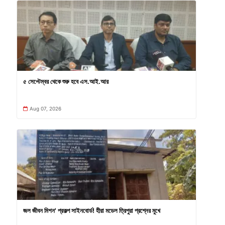
৫ সেপ্টেম্বর থেকে শুরু হবে এস.আই.আর
Aug 07, 2026
জল জীবন মিশন' প্রকল্প সাইনবোর্ড! হীরা মডেল ত্রিপুরা প্রশ্নের মুখে