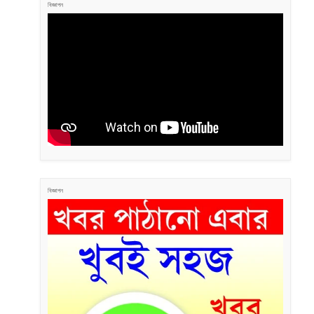
বিজ্ঞাপন
বিজ্ঞাপন