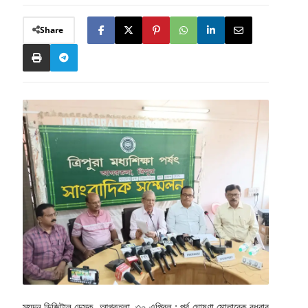
Share
স্যন্দন ডিজিটাল ডেস্ক, আগরতলা, ৩০ এপ্রিল : পূর্ব ঘোষণা মোতাবেক বুধবার