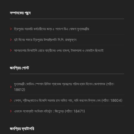
সম্পাদকের পছন্দ
ত্রিপুরার সরকারি কর্মচারীদের জন্য ৫ শতাংশ ডিএ ঘোষণা মুখ্যমন্ত্রীর
দুই দিনের সফরে ত্রিপুরায় উপরাষ্ট্রপতি সি.পি. রাধাকৃষ্ণন
আগরতলায় ভিআইপি রোডে যাত্রীদের ওপর হামলা, টাকাপয়সা ও মোবাইল ছিনতাই
জনপ্রিয় পোস্ট
মুখ্যমন্ত্রী কোভিড স্পেশাল রিলিফ প্যাকেজ প্রকল্পের পরিসংখ্যান দিলেন জেলাশাসক (পঠিত:
18612)
নেপাল, শ্রীলঙ্কাতেও বিজেপি সরকার চান অমিত শাহ, দাবি করলেন বিপ্লব দেব (পঠিত: 18604)
এডহক পদোন্নতি সংবিধান বহির্ভূত : জিতেন্দ্র (পঠিত: 18471)
জনপ্রিয় ক্যাটাগরি