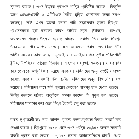
স্বাক্ষর হয়েছে। এখন উত্তর পূর্বাঞ্চলে শান্তি প্রতিষ্ঠিত হয়েছে। কিছুদিন
আগে এনএলএফটি ও এটিটিএফ বৈরীরা চুক্তি মোতাবেক অস্ত্র সমর্পণ
করেছে। তাই এখন আমরা বলতে পারি সন্ত্রাসবাদ মুক্ত ত্রিপুরা।
প্রধানমন্ত্রীর হিরা মডেলের কারণে জাতীয় সড়ক, ইন্টারনেট, রেলওয়ে,
এয়ারওয়ের প্রভূত উন্নতি হয়েছে রাজ্যে। সবদিক দিয়ে এখন ত্রিপুরা
উন্নয়নের দিশায় এগিয়ে চলছে। আমাদের এখানে প্রায় ৮৩৯ কিলোমিটার
জাতীয় সড়কের কাজ চলছে। মুম্বাই ও চেন্নাইয়ের পরে তৃতীয় শক্তিশালী
ইন্টারনেট পরিষেবা পেয়েছে ত্রিপুরা। মহিলাদের সুরক্ষা, ক্ষমতায়ন ও স্বনির্ভর
করে তোলাকে অগ্রাধিকার দিয়েছে সরকার। মহিলাদের জন্য ৩৩% সংরক্ষণ
করেছে সরকার। সরকারি স্টল বণ্টনে মহিলাদের জন্য রিজার্ভেশন রাখা
হয়েছে। মহিলাদের নামে জমি ক্রয়ের ক্ষেত্রেও রাজস্ব ছাড় দেওয়া হয়েছে।
ডিগ্রি কলেজে পাঠরত ছাত্রীদের সমস্ত রকমের ফি মুকুব করা হয়েছে।
মহিলাদের সম্মানের কথা ভেবে পিঙ্ক টয়লেট চালু করা হয়েছে।
সভায় মুখ্যমন্ত্রী ডাঃ সাহা জানান, যুবদের কর্মসংস্থানের বিষয়ে অগ্রাধিকার
দেওয়া হয়েছে। ত্রিপুরায় ২০১৮ থেকে এখন পর্যন্ত ১৬,৪৫১ জনকে সরকারি
চাকরি প্রদান করা হয়েছে। ৫,৭৭১ জনকে আউটসোর্সিংয়ে চাকরি দেওয়া