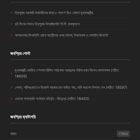
ত্রিপুরার সরকারি কর্মচারীদের জন্য ৫ শতাংশ ডিএ ঘোষণা মুখ্যমন্ত্রীর
দুই দিনের সফরে ত্রিপুরায় উপরাষ্ট্রপতি সি.পি. রাধাকৃষ্ণন
আগরতলায় ভিআইপি রোডে যাত্রীদের ওপর হামলা, টাকাপয়সা ও মোবাইল ছিনতাই
জনপ্রিয় পোস্ট
মুখ্যমন্ত্রী কোভিড স্পেশাল রিলিফ প্যাকেজ প্রকল্পের পরিসংখ্যান দিলেন জেলাশাসক (পঠিত:
18606)
নেপাল, শ্রীলঙ্কাতেও বিজেপি সরকার চান অমিত শাহ, দাবি করলেন বিপ্লব দেব (পঠিত: 18597)
এডহক পদোন্নতি সংবিধান বহির্ভূত : জিতেন্দ্র (পঠিত: 18463)
জনপ্রিয় ক্যাটাগরি
রাজ্য
17953