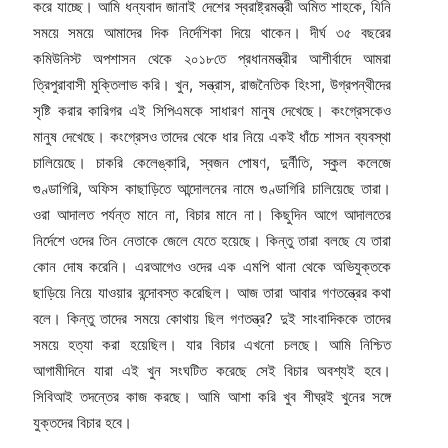
করে যাচ্ছে। আমি ধন্যবাদ জানাই দেশের স্বরাষ্ট্রমন্ত্রী অমিত শাহকে, যিনি
সময়ে সময়ে আমাদের দিক নির্দেশিকা দিয়ে থাকেন। দীর্ঘ ৩৫ বছরের
কমিউনিস্ট অপশাসন থেকে ২০১৮তে প্রধানমন্ত্রীর আশীর্বাদে আমরা
ত্রিপুরাবাসী মুক্তিলাভ করি। খুন, সন্ত্রাস, রাজনৈতিক হিংসা, উগ্রপন্থীদের
সৃষ্টি করার কারিগর এই সিপিএমকে সাধারণ মানুষ দেখেছে। কংগ্রেসকেও
মানুষ দেখেছে। কংগ্রেসও তাদের থেকে ধার নিয়ে একই ধাঁচে শাসন ব্যবস্থা
চালিয়েছে। চাকরি কেলেঙ্কারি, স্বজন পোষণ, দুর্নীতি, স্কুল কলেজে
গুণ্ডাগিরি, অফিস কাছাড়িতে আন্দোলনের নামে গুণ্ডাগিরি চালিয়েছে তারা।
ওরা আদালত পর্যন্ত মানে না, বিচার মানে না। কিছুদিন আগে আদালতের
নির্দেশে ওদের তিন নেতাকে জেলে যেতে হয়েছে। কিন্তু তারা বলছে যে তারা
কোন দোষ করেনি। এরআগেও ওদের এক এমপি থানা থেকে অভিযুক্তকে
ছাড়িয়ে নিয়ে যাওয়ার বন্দোবস্ত করেছিল। আজ তারা আবার গণতন্ত্রের কথা
বলে। কিন্তু তাদের সময়ে কোথায় ছিল গণতন্ত্র? দুই সাংবাদিককে তাদের
সময়ে হত্যা করা হয়েছিল। যার বিচার এখনো চলছে। আমি নিশ্চিত
আগামীদিনে যারা এই খুন সংঘটিত করেছে সেই বিচার অবশ্যই হবে।
সিবিআই তদন্তের কাজ করছে। আমি আশা করি খুব শীঘ্রই খুনের সঙ্গে
যুক্তদের বিচার হবে।