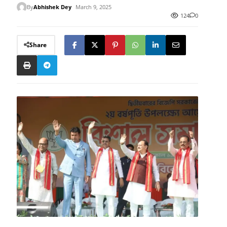
By
Abhishek Dey
March 9, 2025
124
0
Share