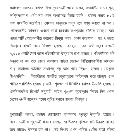
সমাবেশে বক্তব্য রাখতে গিয়ে মুখ্যমন্ত্রী আরো বলেন, তৎকালীন সময়ে খুন,
অগ্নিসংযোগ, ধর্ষণ সহ কোন অপরাধের বিচার হয়নি। তাদের সময়ে ৮০'র
দাঙ্গা সংঘটিত হয়েছিল। সেসময় মানুষকে মানুষ বলে গণ্য করতো না ওরা।
গোয়েবলসীয় কায়দায় এখনো তারা মিথ্যার অপপ্রচার চালিয়ে যাচ্ছে। আর
ওদের পার্টি গোয়েবলসীয় কায়দায় মিথ্যা বলার একটা কারখানা। গত ৭ বছরে
ত্রিপুরার বাজেট প্রায় দ্বিগুণ হয়েছে। ২০২৪ - ২৫ অর্থ বছরে বাজেটে
৭,০০০ কোটি টাকা বরাদ্দ পরিকাঠামো উন্নয়নে রাখা হয়েছে। পরিকাঠামো যদি
উন্নত না হয় তবে কোন অবস্থায় বাইরে থেকেও বিনিয়োগকারীরা আসবেন
না। আমাদের বর্তমানে মাথাপিছু গড় আয় প্রায় দ্বিগুণ হয়েছে। বেড়েছে
জিএসডিপি। বিরোধীদের যাবতীয় চক্রান্তকে অতিক্রম করে রাজ্যে এখন
শান্তি প্রতিষ্ঠিত হয়েছে। আইন শৃঙ্খলা পরিস্থিতির ব্যাপক উন্নতি হয়েছে।
এনসিআরবি'র রিপোর্ট অনুযায়ী আইন শৃঙ্খলা ব্যবস্থায় নিচের দিক থেকে
দেশের ২৮টি রাজ্যের মধ্যে তৃতীয় স্থানে রয়েছে ত্রিপুরা।
মুখ্যমন্ত্রী বলেন, রাজ্যে যোগাযোগ ব্যবস্থার প্রভূত উন্নতি হয়েছে।
প্রধানমন্ত্রী ও গৃহমন্ত্রী বারবার বলছেন যে উত্তর পূর্বাঞ্চল যদি উন্নত না হয়
তবে ভারতও উন্নত হবে না। সেই দিশায় এখন পর্যন্ত ১২টির মতো চুক্তি