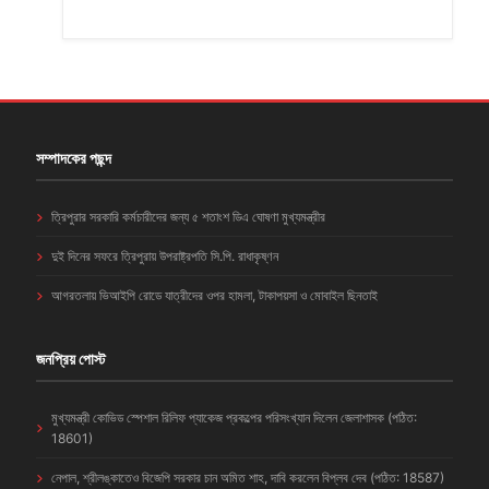
সম্পাদকের পছন্দ
ত্রিপুরার সরকারি কর্মচারীদের জন্য ৫ শতাংশ ডিএ ঘোষণা মুখ্যমন্ত্রীর
দুই দিনের সফরে ত্রিপুরায় উপরাষ্ট্রপতি সি.পি. রাধাকৃষ্ণন
আগরতলায় ভিআইপি রোডে যাত্রীদের ওপর হামলা, টাকাপয়সা ও মোবাইল ছিনতাই
জনপ্রিয় পোস্ট
মুখ্যমন্ত্রী কোভিড স্পেশাল রিলিফ প্যাকেজ প্রকল্পের পরিসংখ্যান দিলেন জেলাশাসক (পঠিত:
18601)
নেপাল, শ্রীলঙ্কাতেও বিজেপি সরকার চান অমিত শাহ, দাবি করলেন বিপ্লব দেব (পঠিত: 18587)