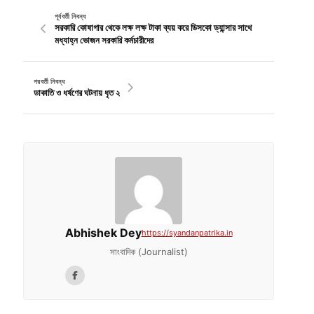
পূর্ববর্তী নিবন্ধ
সরকারি কোষাগার থেকে লক্ষ লক্ষ টাকা ব্যয় করে ডিসকো ড্যান্সার সাথে
মধ্যাহ্ন ভোজন সরকারি কর্মচারীদের
পরবর্তী নিবন্ধ
ডাকাতি ও ধর্ষণের ঘটনায় ধৃত ২
Abhishek Dey
https://syandanpatrika.in
সাংবাদিক (Journalist)