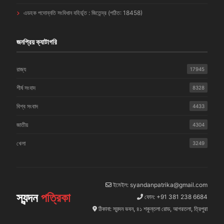
এডহক পদোন্নতি সংবিধান বহির্ভূত : জিতেন্দ্র (পঠিত: 18458)
জনপ্রিয় ক্যাটাগরি
রাজ্য
17945
শীর্ষ সংবাদ
8328
বিশ্ব সংবাদ
4433
জাতীয়
4304
খেলা
3249
ইমেইল: syandanpatrika@gmail.com
স্যন্দন
পত্রিকা
ফোন: +91 381 238 6684
ঠিকানা: স্যন্দন ভবন, ৪১ শকুন্তলা রোড, আগরতলা, ত্রিপুরা