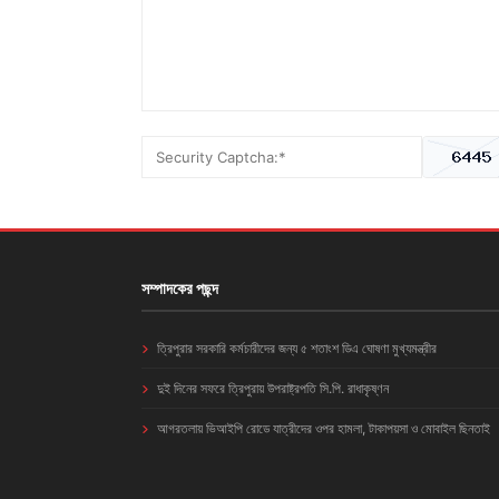
সম্পাদকের পছন্দ
ত্রিপুরার সরকারি কর্মচারীদের জন্য ৫ শতাংশ ডিএ ঘোষণা মুখ্যমন্ত্রীর
দুই দিনের সফরে ত্রিপুরায় উপরাষ্ট্রপতি সি.পি. রাধাকৃষ্ণন
আগরতলায় ভিআইপি রোডে যাত্রীদের ওপর হামলা, টাকাপয়সা ও মোবাইল ছিনতাই