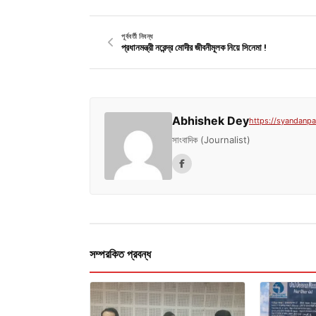
পূর্ববর্তী নিবন্ধ
প্রধানমন্ত্রী নরেন্দ্র মোদীর জীবনীমূলক নিয়ে সিনেমা !
Abhishek Dey
https://syandanpat
সাংবাদিক (Journalist)
সম্পরকিত প্রবন্ধ