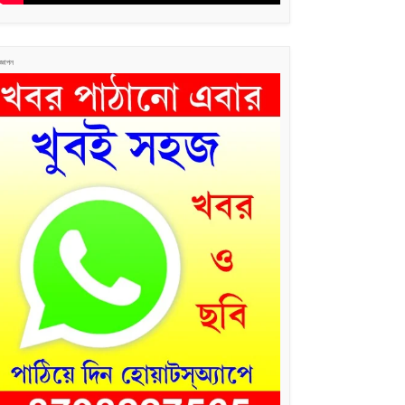
জ্ঞাপন