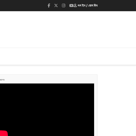
লগ ইন / যোগ দিন
জ্ঞাপন