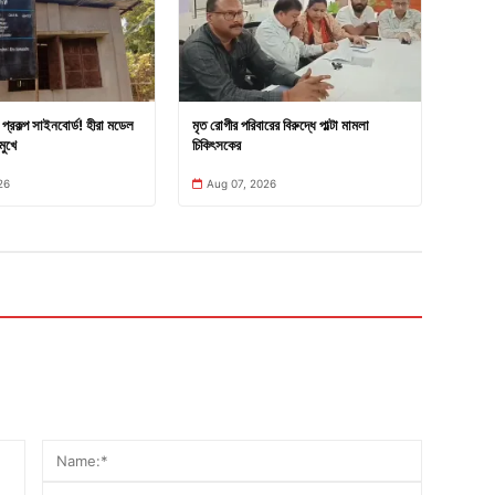
প্রকল্প সাইনবোর্ড! হীরা মডেল
মৃত রোগীর পরিবারের বিরুদ্ধে পাল্টা মামলা
মুখে
চিকিৎসকের
26
Aug 07, 2026