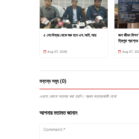
৫ সেপ্টেম্বর থেকে শুরু হবে এস.আই.আর
জল জীবন মিশন' 
ত্রিপুরা প্রশ্নের 
Aug 07, 2026
Aug 07, 20
মন্তব্য সমূহ (0)
এখনো কোনো মন্তব্য করা হয়নি। প্রথম মন্তব্যকারী হোন!
আপনার মতামত জানান