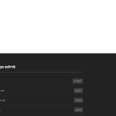
রিয় ক্যাটাগরি
17957
সংবাদ
8337
 সংবাদ
4434
়
4310