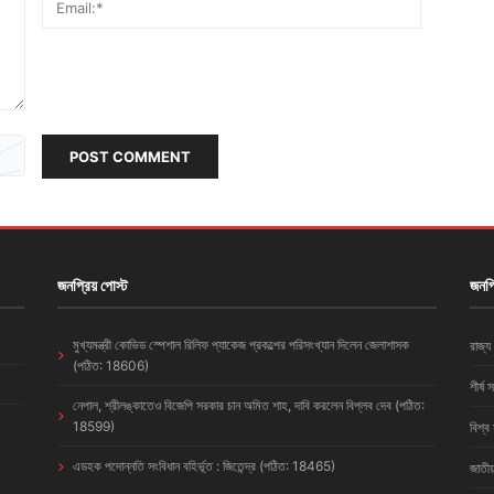
POST COMMENT
জনপ্রিয় পোস্ট
জনপ্
মুখ্যমন্ত্রী কোভিড স্পেশাল রিলিফ প্যাকেজ প্রকল্পের পরিসংখ্যান দিলেন জেলাশাসক
রাজ্য
(পঠিত: 18606)
শীর্ষ 
নেপাল, শ্রীলঙ্কাতেও বিজেপি সরকার চান অমিত শাহ, দাবি করলেন বিপ্লব দেব (পঠিত:
18599)
বিশ্ব
এডহক পদোন্নতি সংবিধান বহির্ভূত : জিতেন্দ্র (পঠিত: 18465)
জাতীয