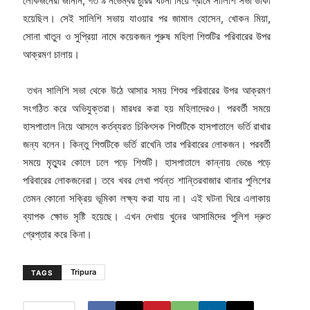
লোকজনেরা জানান, গত ৯ নভেম্বর চুরির ঘটনা নিয়ে গ্রামে সালিশি সভা ডাকা
হয়েছিল। সেই সালিশি সভায় যাওয়ার পর জামাল হোসেন, খোকন মিয়া,
সোনা খাতুন ও সুপ্রিয়া নামে কয়েকজন পুরুষ মহিলা শিশুটির পরিবারের উপর
আক্রমণ চালায়।
তখন সালিশি সভা থেকে উঠে আসার সময় শিশুর পরিবারের উপর আক্রমণ
সংগঠিত করে অভিযুক্তরা। মারধর করা হয় মহিলাদেরও। পরবর্তী সময়ে
হাসপাতাল নিয়ে আসলে কর্তব্যরত চিকিৎসক শিশুটিকে হাসপাতালে ভর্তি রাখার
জন্য বলেন। কিন্তু শিশুটিকে ভর্তি রাখেনি তার পরিবারের লোকজন। পরবর্তী
সময়ে মৃত্যুর কোলে ঢলে পড়ে শিশুটি। হাসপাতালে কান্নায় ভেঙে পড়ে
পরিবারের লোকজনেরা। তবে খবর লেখা পর্যন্ত শান্তিরবাজার থানার পুলিশের
তেমন কোনো সক্রিয় ভূমিকা লক্ষ্য করা যায় না। এই ঘটনা ঘিরে এলাকায়
ব্যাপক ক্ষোভ সৃষ্টি হয়েছে। এখন দেখায় খুনের আসামিদের পুলিশ দ্রুত
গ্রেপ্তার করে কিনা।
Tripura
TAGS