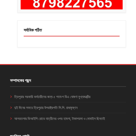
সর্বাধিক পঠিত
সম্পাদকের পছন্দ
ত্রিপুরার সরকারি কর্মচারীদের জন্য ৫ শতাংশ ডিএ ঘোষণা মুখ্যমন্ত্রীর
দুই দিনের সফরে ত্রিপুরায় উপরাষ্ট্রপতি সি.পি. রাধাকৃষ্ণন
আগরতলায় ভিআইপি রোডে যাত্রীদের ওপর হামলা, টাকাপয়সা ও মোবাইল ছিনতাই