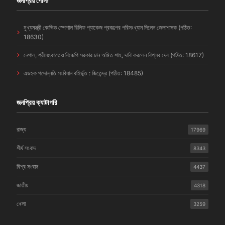
জনপ্রিয় পোস্ট
মুখ্যমন্ত্রী কোভিড স্পেশাল রিলিফ প্যাকেজ প্রকল্পের পরিসংখ্যান দিলেন জেলাশাসক (পঠিত:
18630)
নেপাল, শ্রীলঙ্কাতেও বিজেপি সরকার চান অমিত শাহ, দাবি করলেন বিপ্লব দেব (পঠিত: 18617)
এডহক পদোন্নতি সংবিধান বহির্ভূত : জিতেন্দ্র (পঠিত: 18485)
জনপ্রিয় ক্যাটাগরি
রাজ্য
17969
শীর্ষ সংবাদ
8343
বিশ্ব সংবাদ
4437
জাতীয়
4318
খেলা
3259