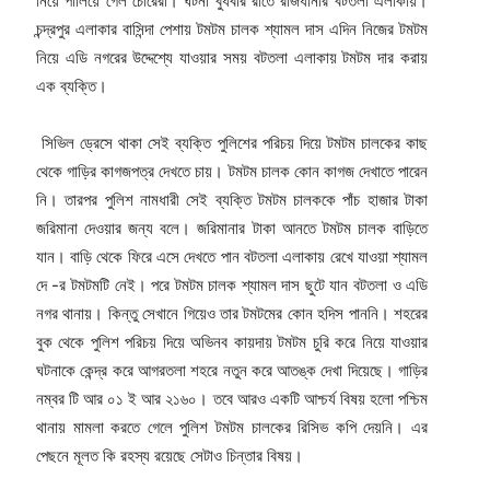
নিয়ে পালিয়ে গেল চোরেরা। ঘটনা বুধবার রাতে রাজধানীর বটতলা এলাকায়।
চন্দ্রপুর এলাকার বাসিন্দা পেশায় টমটম চালক শ্যামল দাস এদিন নিজের টমটম
নিয়ে এডি নগরের উদ্দেশ্যে যাওয়ার সময় বটতলা এলাকায় টমটম দার করায়
এক ব্যক্তি।
সিভিল ড্রেসে থাকা সেই ব্যক্তি পুলিশের পরিচয় দিয়ে টমটম চালকের কাছ
থেকে গাড়ির কাগজপত্র দেখতে চায়। টমটম চালক কোন কাগজ দেখাতে পারেন
নি। তারপর পুলিশ নামধারী সেই ব্যক্তি টমটম চালককে পাঁচ হাজার টাকা
জরিমানা দেওয়ার জন্য বলে। জরিমানার টাকা আনতে টমটম চালক বাড়িতে
যান। বাড়ি থেকে ফিরে এসে দেখতে পান বটতলা এলাকায় রেখে যাওয়া শ্যামল
দে -র টমটমটি নেই। পরে টমটম চালক শ্যামল দাস ছুটে যান বটতলা ও এডি
নগর থানায়। কিন্তু সেখানে গিয়েও তার টমটমের কোন হদিস পাননি। শহরের
বুক থেকে পুলিশ পরিচয় দিয়ে অভিনব কায়দায় টমটম চুরি করে নিয়ে যাওয়ার
ঘটনাকে কেন্দ্র করে আগরতলা শহরে নতুন করে আতঙ্ক দেখা দিয়েছে। গাড়ির
নম্বর টি আর ০১ ই আর ২১৬০। তবে আরও একটি আশ্চর্য বিষয় হলো পশ্চিম
থানায় মামলা করতে গেলে পুলিশ টমটম চালকের রিসিভ কপি দেয়নি। এর
পেছনে মূলত কি রহস্য রয়েছে সেটাও চিন্তার বিষয়।