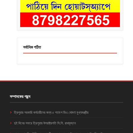
সর্বাধিক পঠিত
সম্পাদকের পছন্দ
ত্রিপুরার সরকারি কর্মচারীদের জন্য ৫ শতাংশ ডিএ ঘোষণা মুখ্যমন্ত্রীর
দুই দিনের সফরে ত্রিপুরায় উপরাষ্ট্রপতি সি.পি. রাধাকৃষ্ণন