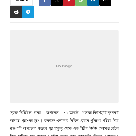
স্যন্দন ডিজিটাল ডেস্ক। আগরতলা। ১৭ আগস্ট : শহরের নিরাপত্তা ব্যবস্থা
আবারো প্রশ্নের মুখে। জনবহুল এলাকায় সিভিল ড্রেসে পুলিশের পরিচয় দিয়ে
রাজধানী আগরতলা শহরের প্রাণকেন্দ্র থেকে এক নিরীহ টমটম চালকের টমটম