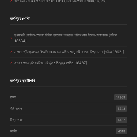
আগরতলায় ভিআইপি রোডে যাত্রীদের ওপর হামলা, টাকাপয়সা ও মোবাইল ছিনতাই
জনপ্রিয় পোস্ট
মুখ্যমন্ত্রী কোভিড স্পেশাল রিলিফ প্যাকেজ প্রকল্পের পরিসংখ্যান দিলেন জেলাশাসক (পঠিত:
18634)
নেপাল, শ্রীলঙ্কাতেও বিজেপি সরকার চান অমিত শাহ, দাবি করলেন বিপ্লব দেব (পঠিত: 18621)
এডহক পদোন্নতি সংবিধান বহির্ভূত : জিতেন্দ্র (পঠিত: 18487)
জনপ্রিয় ক্যাটাগরি
রাজ্য
17969
শীর্ষ সংবাদ
8343
বিশ্ব সংবাদ
4437
জাতীয়
4318