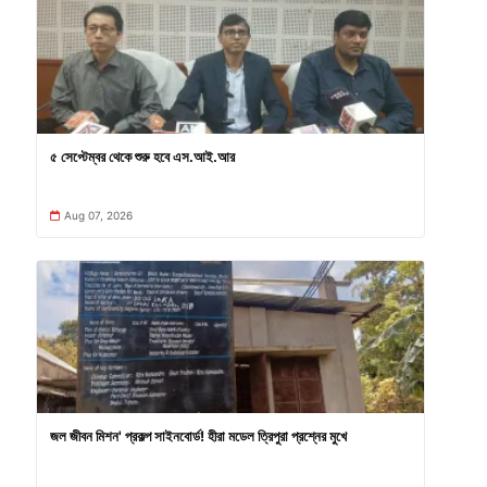
৫ সেপ্টেম্বর থেকে শুরু হবে এস.আই.আর
Aug 07, 2026
জল জীবন মিশন' প্রকল্প সাইনবোর্ড! হীরা মডেল ত্রিপুরা প্রশ্নের মুখে