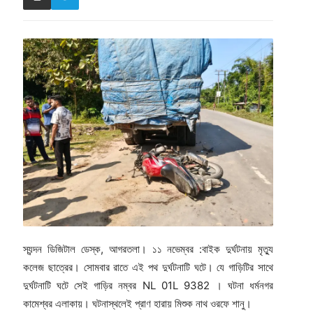
স্যন্দন ডিজিটাল ডেস্ক, আগরতলা। ১১ নভেম্বর :বাইক দুর্ঘটনায় মৃত্যু
কলেজ ছাত্রের। সোমবার রাতে এই পথ দুর্ঘটনাটি ঘটে। যে গাড়িটির সাথে
দুর্ঘটনাটি ঘটে সেই গাড়ির নম্বর NL 01L 9382 । ঘটনা ধর্মনগর
কামেশ্বর এলাকায়। ঘটনাস্থলেই প্রাণ হারায় মিশুক নাথ ওরফে শানু।