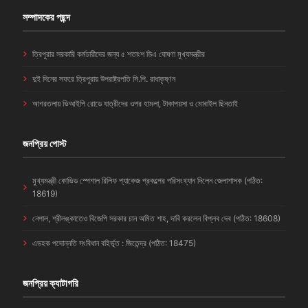
সম্পাদকের পছন্দ
ত্রিপুরার সরকারি কর্মচারীদের জন্য ৫ শতাংশ ডিএ ঘোষণা মুখ্যমন্ত্রীর
দুই দিনের সফরে ত্রিপুরায় উপরাষ্ট্রপতি সি.পি. রাধাকৃষ্ণন
আগরতলায় ভিআইপি রোডে যাত্রীদের ওপর হামলা, টাকাপয়সা ও মোবাইল ছিনতাই
জনপ্রিয় পোস্ট
মুখ্যমন্ত্রী কোভিড স্পেশাল রিলিফ প্যাকেজ প্রকল্পের পরিসংখ্যান দিলেন জেলাশাসক (পঠিত:
18619)
নেপাল, শ্রীলঙ্কাতেও বিজেপি সরকার চান অমিত শাহ, দাবি করলেন বিপ্লব দেব (পঠিত: 18608)
এডহক পদোন্নতি সংবিধান বহির্ভূত : জিতেন্দ্র (পঠিত: 18475)
জনপ্রিয় ক্যাটাগরি