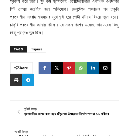
প্রকাশ করে তারা। খুব কম প্রার্থীকেই এলোমেলোভাবে একাধিক ওএমআর
শিট দেওয়া হয়েছিল বলে অভিযোগ। ডেপুটেশন প্রদানের পর চাকুরি
প্রত্যাশীরা সংবাদ মাধ্যমের মুখোমুখি হয়ে গোটা ঘটনার বিষয়ে তুলে ধরে।
চাকুরি প্রত্যাশীরা জানায় পরীক্ষায় যে সকল প্রশ্ন এসেছে তার মধ্যে কিছু
কিছু প্রশ্নও ভুল ছিল।
Tripura
TAGS
Share
পূর্ববর্তী নিবন্ধ
প্রশাসনিক কাজে বাধা হয়ে দাঁড়ালো উচ্ছেদের নির্দেশ পাওয়া ১০ পরিবার
পরবর্তী নিবন্ধ