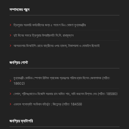
সম্পাদকের পছন্দ
ত্রিপুরার সরকারি কর্মচারীদের জন্য ৫ শতাংশ ডিএ ঘোষণা মুখ্যমন্ত্রীর
দুই দিনের সফরে ত্রিপুরায় উপরাষ্ট্রপতি সি.পি. রাধাকৃষ্ণন
আগরতলায় ভিআইপি রোডে যাত্রীদের ওপর হামলা, টাকাপয়সা ও মোবাইল ছিনতাই
জনপ্রিয় পোস্ট
মুখ্যমন্ত্রী কোভিড স্পেশাল রিলিফ প্যাকেজ প্রকল্পের পরিসংখ্যান দিলেন জেলাশাসক (পঠিত:
18602)
নেপাল, শ্রীলঙ্কাতেও বিজেপি সরকার চান অমিত শাহ, দাবি করলেন বিপ্লব দেব (পঠিত: 18590)
এডহক পদোন্নতি সংবিধান বহির্ভূত : জিতেন্দ্র (পঠিত: 18459)
জনপ্রিয় ক্যাটাগরি