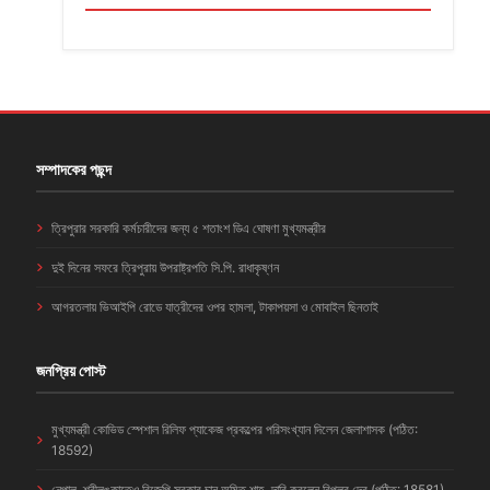
সম্পাদকের পছন্দ
ত্রিপুরার সরকারি কর্মচারীদের জন্য ৫ শতাংশ ডিএ ঘোষণা মুখ্যমন্ত্রীর
দুই দিনের সফরে ত্রিপুরায় উপরাষ্ট্রপতি সি.পি. রাধাকৃষ্ণন
আগরতলায় ভিআইপি রোডে যাত্রীদের ওপর হামলা, টাকাপয়সা ও মোবাইল ছিনতাই
জনপ্রিয় পোস্ট
মুখ্যমন্ত্রী কোভিড স্পেশাল রিলিফ প্যাকেজ প্রকল্পের পরিসংখ্যান দিলেন জেলাশাসক (পঠিত:
18592)
নেপাল, শ্রীলঙ্কাতেও বিজেপি সরকার চান অমিত শাহ, দাবি করলেন বিপ্লব দেব (পঠিত: 18581)