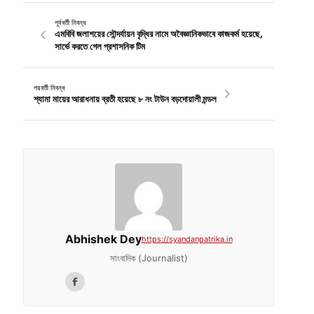
পূর্ববর্তী নিবন্ধ
এমবিবি জলাশয়ের সৌন্দর্যায়ন বৃদ্ধির নামে অবৈজ্ঞানিকভাবে কাজকর্ম হয়েছে,
সার্ভে করতে গেল প্রশাসনিক টিম
পরবর্তী নিবন্ধ
শ্যামা মায়ের আরাধনায় ব্রতী হয়েছে ৮ নং টাউন বড়দোয়ালী মন্ডল
Abhishek Dey
https://syandanpatrika.in
সাংবাদিক (Journalist)