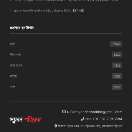
এডহক পদোন্নতি সংবিধান বহির্ভূত : জিতেন্দ্র (পঠিত: 18446)
জনপ্রিয় ক্যাটাগরি
রাজ্য
17933
শীর্ষ সংবাদ
8322
বিশ্ব সংবাদ
4433
জাতীয়
4296
খেলা
3245
ইমেইল: syandanpatrika@gmail.com
স্যন্দন
পত্রিকা
ফোন: +91 381 238 6684
ঠিকানা: স্যন্দন ভবন, ৪১ শকুন্তলা রোড, আগরতলা, ত্রিপুরা