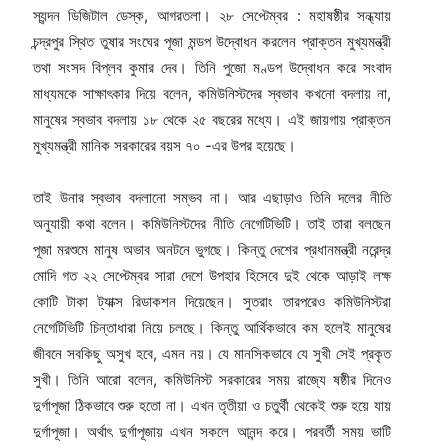
স্যন্দন ডিজিটাল ডেস্ক, আগরতলা। ২৮ সেপ্টেম্বর : মহাষষ্ঠীর সন্ধ্যায়
চন্দ্রপুর স্থিত তুষার সংঘের পূজা মন্ডপ উদ্বোধন করলেন প্রাক্তন মুখ্যমন্ত্রী
তথা সংসদ বিপ্লব কুমার দেব। তিনি পুজো মণ্ডপ উদ্বোধন করে সংবাদ
মাধ্যমকে সাক্ষাৎকার দিয়ে বলেন, কমিউনিস্টদের স্বভাব কখনো বদলায় না,
মানুষের স্বভাব বদলায় ১৮ থেকে ২৫ বছরের মধ্যে। এই জায়গায় প্রাক্তন
মুখ্যমন্ত্রী মানিক সরকারের বয়স ৭০ -এর উপর হয়েছে।
তাই উনার স্বভাব বদলানো সম্ভব না। আর এছাড়াও তিনি দলের নীতি
অনুযায়ী কথা বলেন। কমিউনিস্টদের নীতি নেগেটিভিটি। তাই তারা বলছেন
পূজা মরশুমে মানুষ অভাব অনটনে ভুগছে। কিন্তু দেশের প্রধানমন্ত্রী নরেন্দ্র
মোদি গত ২২ সেপ্টেম্বর সারা দেশে উপহার হিসেবে দুই থেকে আড়াই লক্ষ
কোটি টাকা ট্যাক্স রিডাকশন দিয়েছেন। সুতরাং তারপরেও কমিউনিস্টরা
নেগেটিভিটি চিন্তাধারা নিয়ে চলছে। কিন্তু আর্থিকভাবে কম হলেই মানুষের
জীবনে সবকিছু অসুখ হবে, এমন নয়। যে মানসিকভাবে যে সুখী সেই প্রকৃত
সুখী। তিনি আরো বলেন, কমিউনিস্ট সরকারের সময় রাজ্যে ষষ্ঠীর দিনেও
দুর্গাপূজা ঠিকভাবে শুরু হতো না। এখন তৃতীয়া ও চতুর্থী থেকেই শুরু হয়ে যায়
দুর্গাপূজা। অর্থাৎ দুর্গাপূজায় এখন সকলে আনন্দ করে। পরবর্তী সময় ভাটি