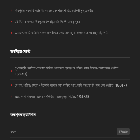
ত্রিপুরার সরকারি কর্মচারীদের জন্য ৫ শতাংশ ডিএ ঘোষণা মুখ্যমন্ত্রীর
দুই দিনের সফরে ত্রিপুরায় উপরাষ্ট্রপতি সি.পি. রাধাকৃষ্ণন
আগরতলায় ভিআইপি রোডে যাত্রীদের ওপর হামলা, টাকাপয়সা ও মোবাইল ছিনতাই
জনপ্রিয় পোস্ট
মুখ্যমন্ত্রী কোভিড স্পেশাল রিলিফ প্যাকেজ প্রকল্পের পরিসংখ্যান দিলেন জেলাশাসক (পঠিত:
18630)
নেপাল, শ্রীলঙ্কাতেও বিজেপি সরকার চান অমিত শাহ, দাবি করলেন বিপ্লব দেব (পঠিত: 18617)
এডহক পদোন্নতি সংবিধান বহির্ভূত : জিতেন্দ্র (পঠিত: 18486)
জনপ্রিয় ক্যাটাগরি
রাজ্য
17969