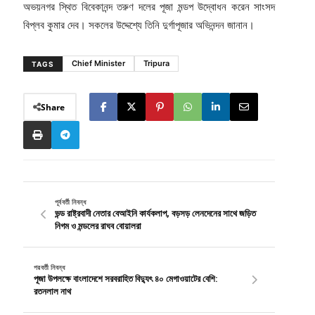
অভয়নগর স্থিত বিবেকানন্দ তরুণ দলের পূজা মন্ডপ উদ্বোধন করেন সাংসদ
বিপ্লব কুমার দেব। সকলের উদ্দেশ্যে তিনি দুর্গাপূজার অভিনন্দন জানান।
Chief Minister
Tripura
TAGS
Share
পূর্ববর্তী নিবন্ধ
ভন্ড রাষ্ট্রবাদী নেতার বেআইনি কার্যকলাপ, বড়সড় লেনদেনের সাথে জড়িত
নিগম ও মন্ডলের রাঘব বোয়ালরা
পরবর্তী নিবন্ধ
পূজা উপলক্ষে বাংলাদেশে সরবরাহিত বিদ্যুৎ ৪০ মেগাওয়াটের বেশি:
রতনলাল নাথ