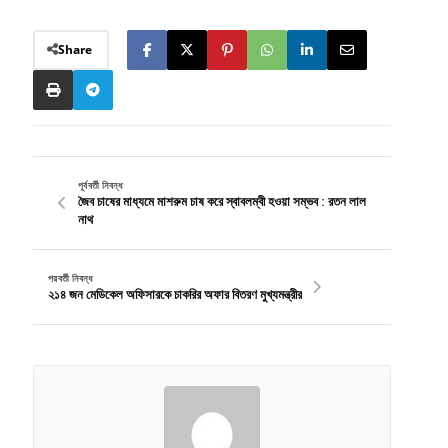
Share
পূর্ববর্তী নিবন্ধ
জৈব চাষের মাধ্যমে মাশরুম চাষ করে স্বাবলম্বী হওয়া সম্ভব : রতন লাল
নাথ
পরবর্তী নিবন্ধ
২১৪ জন মেডিকেল অফিসারকে চাকরির অফার বিতরণ মুখ্যমন্ত্রীর