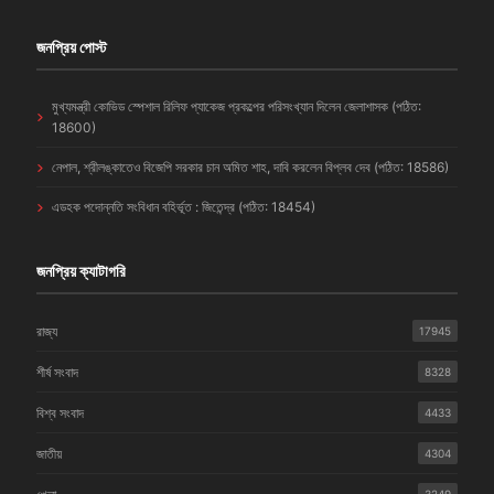
জনপ্রিয় পোস্ট
মুখ্যমন্ত্রী কোভিড স্পেশাল রিলিফ প্যাকেজ প্রকল্পের পরিসংখ্যান দিলেন জেলাশাসক (পঠিত:
18600)
নেপাল, শ্রীলঙ্কাতেও বিজেপি সরকার চান অমিত শাহ, দাবি করলেন বিপ্লব দেব (পঠিত: 18586)
এডহক পদোন্নতি সংবিধান বহির্ভূত : জিতেন্দ্র (পঠিত: 18454)
জনপ্রিয় ক্যাটাগরি
রাজ্য
17945
শীর্ষ সংবাদ
8328
বিশ্ব সংবাদ
4433
জাতীয়
4304