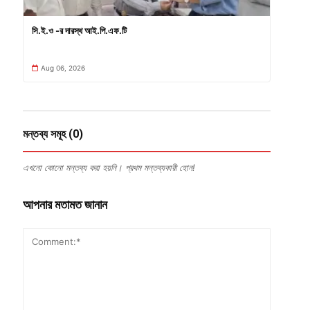
সি.ই.ও -র দারস্থ আই.পি.এফ.টি
Aug 06, 2026
মন্তব্য সমূহ (0)
এখনো কোনো মন্তব্য করা হয়নি। প্রথম মন্তব্যকারী হোন!
আপনার মতামত জানান