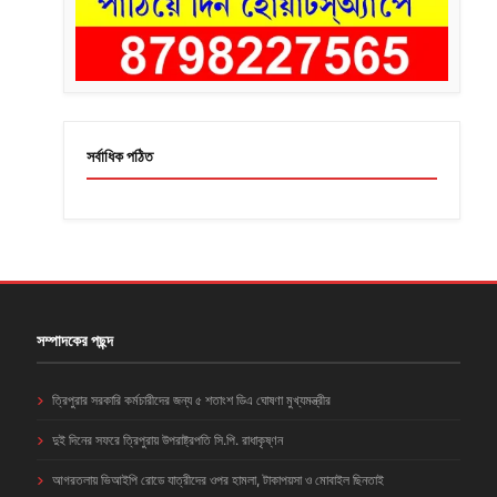
সর্বাধিক পঠিত
সম্পাদকের পছন্দ
ত্রিপুরার সরকারি কর্মচারীদের জন্য ৫ শতাংশ ডিএ ঘোষণা মুখ্যমন্ত্রীর
দুই দিনের সফরে ত্রিপুরায় উপরাষ্ট্রপতি সি.পি. রাধাকৃষ্ণন
আগরতলায় ভিআইপি রোডে যাত্রীদের ওপর হামলা, টাকাপয়সা ও মোবাইল ছিনতাই