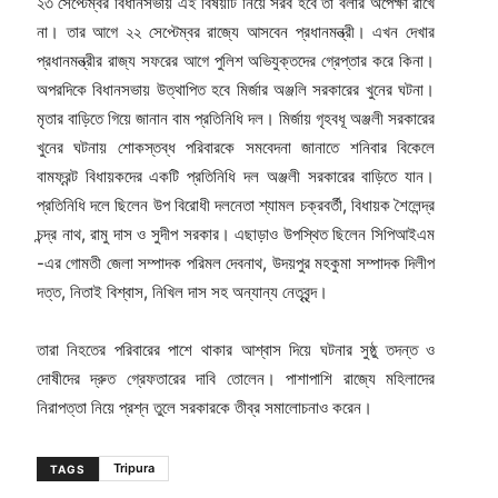
২৩ সেপ্টেম্বর বিধানসভায় এই বিষয়টি নিয়ে সরব হবে তা বলার অপেক্ষা রাখে
না। তার আগে ২২ সেপ্টেম্বর রাজ্যে আসবেন প্রধানমন্ত্রী। এখন দেখার
প্রধানমন্ত্রীর রাজ্য সফরের আগে পুলিশ অভিযুক্তদের গ্রেপ্তার করে কিনা।
অপরদিকে বিধানসভায় উত্থাপিত হবে মির্জার অঞ্জলি সরকারের খুনের ঘটনা।
মৃতার বাড়িতে গিয়ে জানান বাম প্রতিনিধি দল। মির্জায় গৃহবধূ অঞ্জলী সরকারের
খুনের ঘটনায় শোকস্তব্ধ পরিবারকে সমবেদনা জানাতে শনিবার বিকেলে
বামফ্রন্ট বিধায়কদের একটি প্রতিনিধি দল অঞ্জলী সরকারের বাড়িতে যান।
প্রতিনিধি দলে ছিলেন উপ বিরোধী দলনেতা শ্যামল চক্রবর্তী, বিধায়ক শৈলেন্দ্র
চন্দ্র নাথ, রামু দাস ও সুদীপ সরকার। এছাড়াও উপস্থিত ছিলেন সিপিআইএম
-এর গোমতী জেলা সম্পাদক পরিমল দেবনাথ, উদয়পুর মহকুমা সম্পাদক দিলীপ
দত্ত, নিতাই বিশ্বাস, নিখিল দাস সহ অন্যান্য নেতৃবৃন্দ।
তারা নিহতের পরিবারের পাশে থাকার আশ্বাস দিয়ে ঘটনার সুষ্ঠু তদন্ত ও
দোষীদের দ্রুত গ্রেফতারের দাবি তোলেন। পাশাপাশি রাজ্যে মহিলাদের
নিরাপত্তা নিয়ে প্রশ্ন তুলে সরকারকে তীব্র সমালোচনাও করেন।
Tripura
TAGS