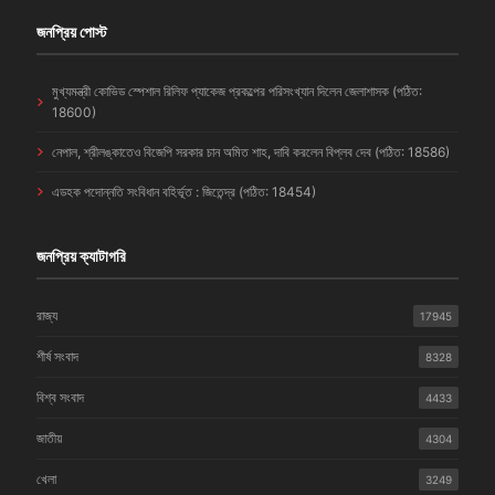
জনপ্রিয় পোস্ট
মুখ্যমন্ত্রী কোভিড স্পেশাল রিলিফ প্যাকেজ প্রকল্পের পরিসংখ্যান দিলেন জেলাশাসক (পঠিত:
18600)
নেপাল, শ্রীলঙ্কাতেও বিজেপি সরকার চান অমিত শাহ, দাবি করলেন বিপ্লব দেব (পঠিত: 18586)
এডহক পদোন্নতি সংবিধান বহির্ভূত : জিতেন্দ্র (পঠিত: 18454)
জনপ্রিয় ক্যাটাগরি
রাজ্য
17945
শীর্ষ সংবাদ
8328
বিশ্ব সংবাদ
4433
জাতীয়
4304
খেলা
3249