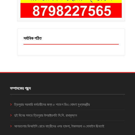
সর্বাধিক পঠিত
সম্পাদকের পছন্দ
ত্রিপুরার সরকারি কর্মচারীদের জন্য ৫ শতাংশ ডিএ ঘোষণা মুখ্যমন্ত্রীর
দুই দিনের সফরে ত্রিপুরায় উপরাষ্ট্রপতি সি.পি. রাধাকৃষ্ণন
আগরতলায় ভিআইপি রোডে যাত্রীদের ওপর হামলা, টাকাপয়সা ও মোবাইল ছিনতাই