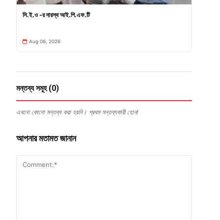
সি.ই.ও -র দারস্থ আই.পি.এফ.টি
Aug 06, 2026
মন্তব্য সমূহ (0)
এখনো কোনো মন্তব্য করা হয়নি। প্রথম মন্তব্যকারী হোন!
আপনার মতামত জানান