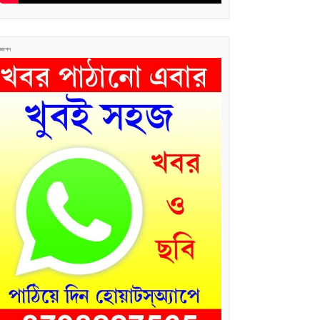
জ্ঞাপন