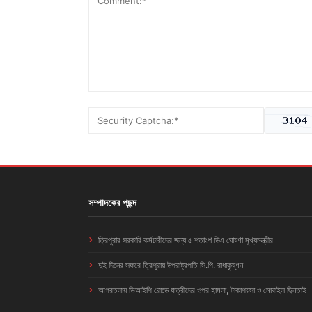
সম্পাদকের পছন্দ
ত্রিপুরার সরকারি কর্মচারীদের জন্য ৫ শতাংশ ডিএ ঘোষণা মুখ্যমন্ত্রীর
দুই দিনের সফরে ত্রিপুরায় উপরাষ্ট্রপতি সি.পি. রাধাকৃষ্ণন
আগরতলায় ভিআইপি রোডে যাত্রীদের ওপর হামলা, টাকাপয়সা ও মোবাইল ছিনতাই