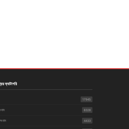
রিয় ক্যাটাগরি
17945
সংবাদ
8328
 সংবাদ
4433