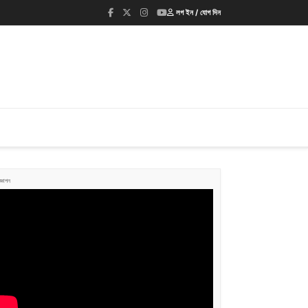
লগ ইন / যোগ দিন
জ্ঞাপন