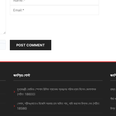
POST COMMENT
জনপ্রিয় পোস্ট
জনপ্
মুখ্যমন্ত্রী কোভিড স্পেশাল রিলিফ প্যাকেজ প্রকল্পের পরিসংখ্যান দিলেন জেলাশাসক
রাজ্য
(পঠিত: 18600)
শীর্ষ 
নেপাল, শ্রীলঙ্কাতেও বিজেপি সরকার চান অমিত শাহ, দাবি করলেন বিপ্লব দেব (পঠিত:
18586)
বিশ্ব