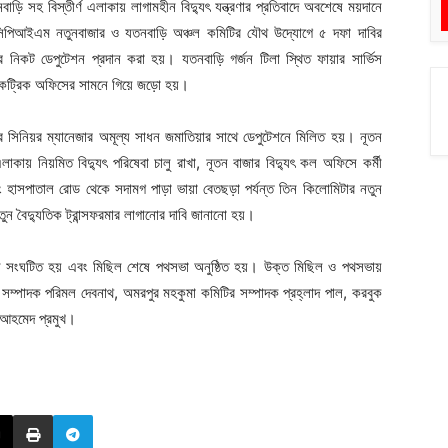
়ি সহ বিস্তীর্ণ এলাকায় লাগামহীন বিদ্যুৎ যন্ত্রণার প্রতিবাদে অবশেষে ময়দানে
সিপিআইএম নতুনবাজার ও যতনবাড়ি অঞ্চল কমিটির যৌথ উদ্যোগে ৫ দফা দাবির
র নিকট ডেপুটেশন প্রদান করা হয়। যতনবাড়ি গর্জন টিলা স্থিত ফায়ার সার্ভিস
কট্রিক অফিসের সামনে গিয়ে জড়ো হয়।
 সিনিয়র ম্যানেজার অমূল্য সাধন জমাতিয়ার সাথে ডেপুটেশনে মিলিত হয়। নূতন
াকায় নিয়মিত বিদ্যুৎ পরিষেবা চালু রাখা, নূতন বাজার বিদ্যুৎ কল অফিসে কর্মী
গাং হাসপাতাল রোড থেকে সদামগ পাড়া ভায়া বেতছড়া পর্যন্ত তিন কিলোমিটার নতুন
তুন বৈদ্যুতিক ট্রান্সফরমার লাগানোর দাবি জানানো হয়।
ল সংঘটিত হয় এবং মিছিল শেষে পথসভা অনুষ্ঠিত হয়। উক্ত মিছিল ও পথসভায়
সম্পাদক পরিমল দেবনাথ, অমরপুর মহকুমা কমিটির সম্পাদক প্রহ্লাদ পাল, করবুক
ম আহমেদ প্রমুখ।