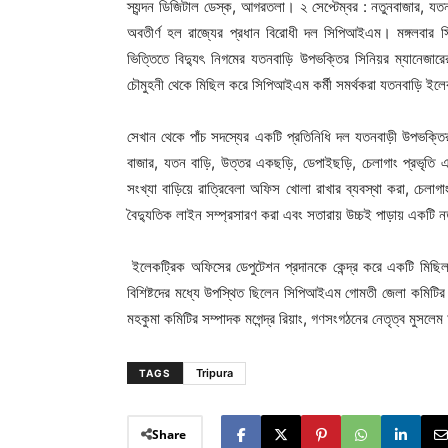
স্যন্দন ডিজিটাল ডেস্ক, আগরতলা। ২ সেপ্টেম্বর : নতুনবাজার, যতনবাড
অবতীর্ণ হল রাজ্যের প্রধান বিরোধী দল সিপিআইএম। মঙ্গলবার 
ভিত্তিতে বিদ্যুৎ নিগমের যতনবাড়ি উপভক্তির সিনিয়র ম্যানেজারে
চৌমুহনী থেকে মিছিল করে সিপিআইএম কর্মী সমর্থকরা যতনবাড়ি ইলে
সেখান থেকে পাঁচ সদস্যের একটি প্রতিনিধি দল যতনবাড়ী উপভক্তির
বাজার, যতন বাড়ি, উত্তর একছড়ি, ডেপাইছড়ি, চেলাগাং প্রভৃতি এল
সংখ্যা বাড়িয়ে রাত্রিবেলা অফিস খোলা রাখার ব্যবস্থা করা, চেলা
বৈদ্যুতিক লাইন সম্প্রসারণ করা এবং সতারায় উচ্চ‌ই পাড়ায় একটি ন
ইলেকট্রিক অফিসের ডেপুটেশন প্রদানকে কেন্দ্র করে একটি মিছি
বিশিষ্টদের মধ্যে উপস্থিত ছিলেন সিপিআইএম গোমতী জেলা কমিটির 
মহকুমা কমিটির সম্পাদক মগেন্দ্র রিয়াং, গণসংগঠনের নেতৃত্ব মুসলে
Tripura
TAGS
Share