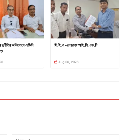
ার দুর্নীতির অভিযোগে এডিসি
সি.ই.ও -র দারস্থ আই.পি.এফ.টি
্ধে
26
Aug 06, 2026