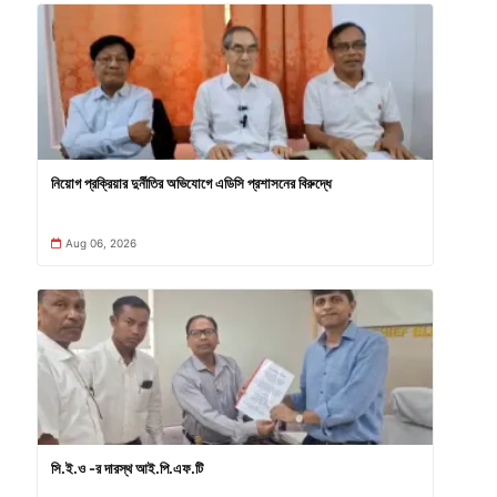
নিয়োগ প্রক্রিয়ার দুর্নীতির অভিযোগে এডিসি প্রশাসনের বিরুদ্ধে
Aug 06, 2026
সি.ই.ও -র দারস্থ আই.পি.এফ.টি