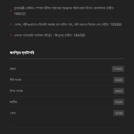
মুখ্যমন্ত্রী কোভিড স্পেশাল রিলিফ প্যাকেজ প্রকল্পের পরিসংখ্যান দিলেন জেলাশাসক (পঠিত:
18602)
নেপাল, শ্রীলঙ্কাতেও বিজেপি সরকার চান অমিত শাহ, দাবি করলেন বিপ্লব দেব (পঠিত: 18589)
এডহক পদোন্নতি সংবিধান বহির্ভূত : জিতেন্দ্র (পঠিত: 18458)
জনপ্রিয় ক্যাটাগরি
রাজ্য
17945
শীর্ষ সংবাদ
8328
বিশ্ব সংবাদ
4433
জাতীয়
4304
খেলা
3249