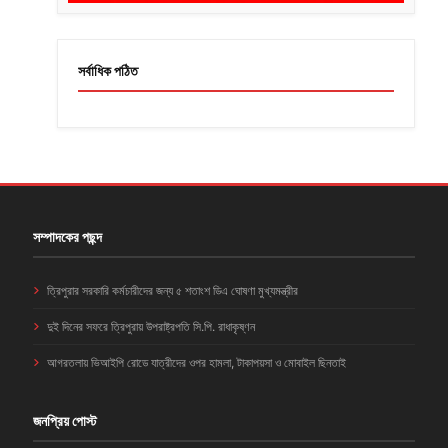
সর্বাধিক পঠিত
সম্পাদকের পছন্দ
ত্রিপুরার সরকারি কর্মচারীদের জন্য ৫ শতাংশ ডিএ ঘোষণা মুখ্যমন্ত্রীর
দুই দিনের সফরে ত্রিপুরায় উপরাষ্ট্রপতি সি.পি. রাধাকৃষ্ণন
আগরতলায় ভিআইপি রোডে যাত্রীদের ওপর হামলা, টাকাপয়সা ও মোবাইল ছিনতাই
জনপ্রিয় পোস্ট