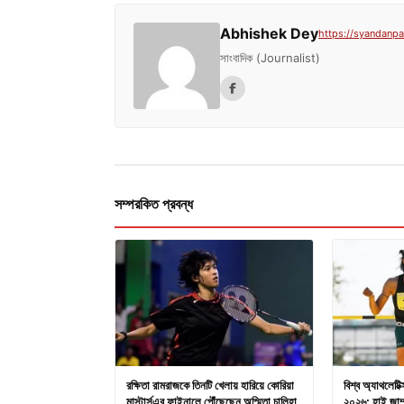
Abhishek Dey
https://syandanpat
সাংবাদিক (Journalist)
সম্পরকিত প্রবন্ধ
রক্ষিতা রামরাজকে তিনটি খেলায় হারিয়ে কোরিয়া
বিশ্ব অ্যাথলেটিক্
মাস্টার্সএর ফাইনালে পৌঁছেছেন অস্মিতা চালিহা
২০২৬: হাই জাম