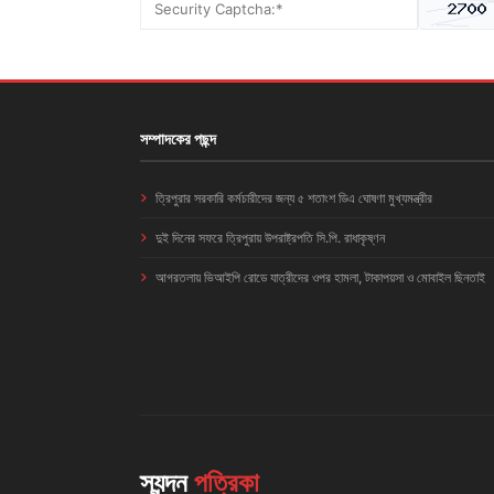
সম্পাদকের পছন্দ
ত্রিপুরার সরকারি কর্মচারীদের জন্য ৫ শতাংশ ডিএ ঘোষণা মুখ্যমন্ত্রীর
দুই দিনের সফরে ত্রিপুরায় উপরাষ্ট্রপতি সি.পি. রাধাকৃষ্ণন
আগরতলায় ভিআইপি রোডে যাত্রীদের ওপর হামলা, টাকাপয়সা ও মোবাইল ছিনতাই
স্যন্দন
পত্রিকা