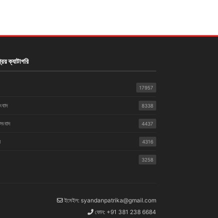
রিয় ক্যাটাগরি
17957
সংবাদ
8338
 সংবাদ
4437
়
4316
3258
ইমেইল: syandanpatrika@gmail.com
ফোন: +91 381 238 6684