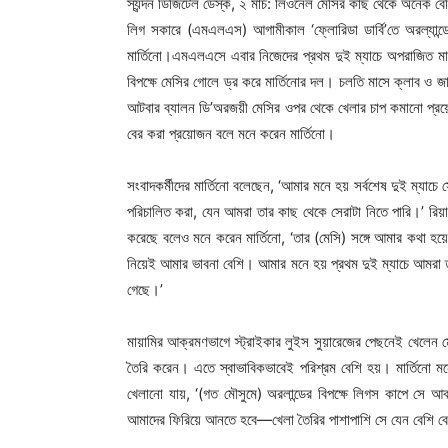
স্যন্দন ডিজিটেল ডেস্ক, ২ মার্চ: লিওনেল মেসির কাছ থেকে অনেক বেশ
লিগ সকারে (এমএলএস) আগামীকাল ‘ফ্লোরিডা ডার্বি’তে অরল্যান্ড
মার্তিনো।এমএলএসে এবার নিজেদের প্রথম দুই ম্যাচে অপরাজিত মায়
বিপক্ষে মেসির গোলে ড্র করে মার্তিনোর দল
। চলতি মাসে ক্লাব ও জাত
আটবার ব্যালন ডি’অরজয়ী মেসির ওপর থেকে খেলার চাপ কমানো প্রয়
বের করা প্রয়োজন বলে মনে করেন মার্তিনো।
সংবাদকর্মীদের মার্তিনো বলেছেন, ‘আমার মনে হয় সর্বশেষ দুই ম্য
পরিচালিত করা, যেন আমরা তার কাছ থেকে সেরাটা নিতে পারি।’ রিয়াল স
করেছে বলেও মনে করেন মার্তিনো, ‘তার (মেসি) সঙ্গে আমার কথা হ
নিয়েই আমার ভাবনা বেশি। আমার মনে হয় প্রথম দুই ম্যাচে আমরা ত
গেছে।’
মায়ামির আক্রমণভাগে স্ট্রাইকার লুইস সুয়ারেজের পেছনেই খেলেন 
তৈরি করেন। এতে স্বাভাবিকভাবেই পরিশ্রম বেশি হয়। মার্তিনো ম
খেলানো যায়, ‘(গত মৌসুমে) অরলান্ডের বিপক্ষে লিগস কাপে সে
আমাদের ফিরিয়ে আনতে হবে—খেলা তৈরির পাশাপাশি সে যেন বেশি 