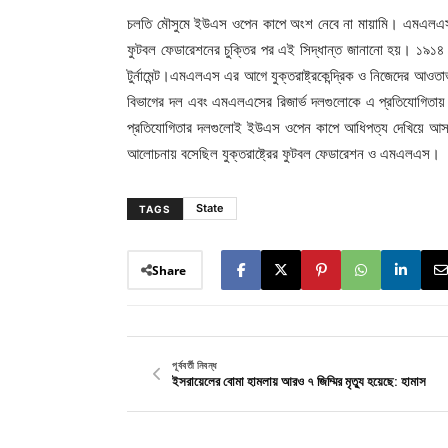
চলতি মৌসুমে ইউএস ওপেন কাপে অংশ নেবে না মায়ামি। এমএলএস থ
ফুটবল ফেডারেশনের চুক্তির পর এই সিদ্ধান্ত জানানো হয়। ১৯১৪ স
টুর্নামেন্ট।এমএলএস এর আগে যুক্তরাষ্ট্রকেন্দ্রিক ও নিজেদের আওত
বিভাগের দল এবং এমএলএসের রিজার্ভ দলগুলোকে এ প্রতিযোগিতায়
প্রতিযোগিতার দলগুলোই ইউএস ওপেন কাপে আধিপত্য দেখিয়ে আসছে।
আলোচনায় বসেছিল যুক্তরাষ্ট্রের ফুটবল ফেডারেশন ও এমএলএস।
State
TAGS
Share
পূর্ববর্তী নিবন্ধ
ইসরায়েলের বোমা হামলায় আরও ৭ জিম্মির মৃত্যু হয়েছে: হামাস