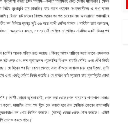
ি প্রত্যাশা করছে ইন্টার মায়ামি—কথাটা মায়ামিরই কোচ জেরার্দ মার্তিনোর। মেজর
ো সিটির মুখোমুখি হবে মায়ামি। তার আগে গতকাল সংবাদকর্মীদের এ কথা বলেন
ামি। রিয়াল সল্ট লেকের বিপক্ষে জয়ের পর গত রোববার
লস অ্যাঞ্জেলস গ্যালাক্সির
ীয় দল মিলিয়ে ব্যস্ত সূচি ৩৬ বছর বয়সী মেসির সামনে। মার্তিনো তাই বলেছেন,
োজন। অন্যভাবে বললে, সব ম্যাচেই মেসিকে না খেলিয়ে মায়ামির একটা ভিন্ন পথ
াচে সে (মেসি) অনেক শক্তি খরচ করেছে। কিন্তু আমার দায়িত্ব হলো দলকে এমনভাবে
ল্ট লেক এবং লস অ্যাঞ্জেলস গ্যালাক্সির বিপক্ষে মায়ামি মেসির ওপর বেশি নির্ভর
য়েছে। সে দিনের পর দিন কেমন খেলছে এবং কীভাবে আবারও চাঙা হয়ে উঠছে, সেটা
ার ওপর একটু বেশিই নির্ভর করেছি। যে কারণে দুটি ম্যাচেই তার ক্লান্তিটা বোঝা
মেসি। নির্দিষ্ট কোনো ভূমিকা নেই, গোল করা থেকে গোল বানানোর পাশাপাশি খেলাও
নে করেন, মায়ামির এমন পথ খুঁজে বের করতে হবে যেন মেসিকে গোলের কাছাকাছি
 আক্রমণভাগে বল পেয়ে ফিনিশ করেছে। (বক্সের) ভেতর থেকে গোল করেছে। এটাই
বেশি গোলও করতে পারে।’