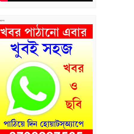
জ্ঞাপন