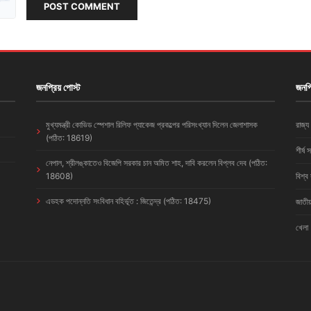
POST COMMENT
জনপ্রিয় পোস্ট
জনপ্
মুখ্যমন্ত্রী কোভিড স্পেশাল রিলিফ প্যাকেজ প্রকল্পের পরিসংখ্যান দিলেন জেলাশাসক
রাজ্য
(পঠিত: 18619)
শীর্ষ 
নেপাল, শ্রীলঙ্কাতেও বিজেপি সরকার চান অমিত শাহ, দাবি করলেন বিপ্লব দেব (পঠিত:
18608)
বিশ্ব
এডহক পদোন্নতি সংবিধান বহির্ভূত : জিতেন্দ্র (পঠিত: 18475)
জাতীয
খেলা