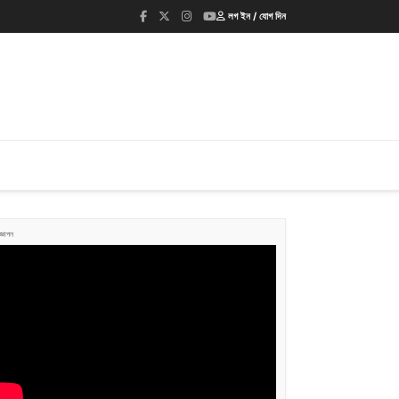
লগ ইন / যোগ দিন
জ্ঞাপন