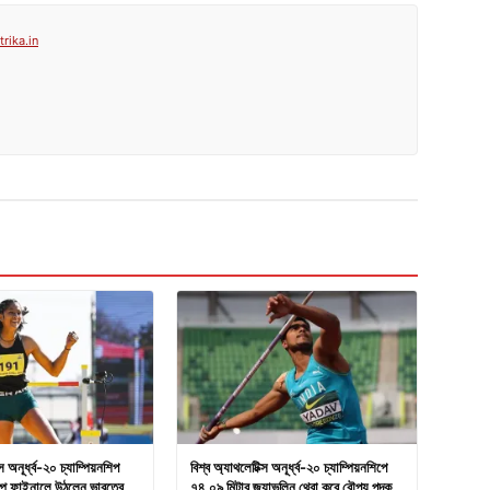
rika.in
স অনূর্ধ্ব-২০ চ্যাম্পিয়নশিপ
বিশ্ব অ্যাথলেটিক্স অনূর্ধ্ব-২০ চ্যাম্পিয়নশিপে
্প ফাইনালে উঠলেন ভারতের
৭৪.০৯ মিটার জ্যাভলিন থ্রো করে রৌপ্য পদক