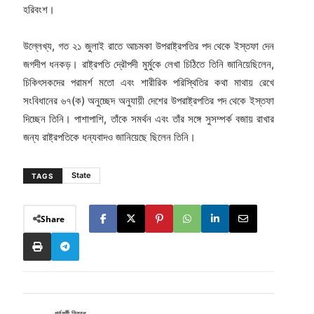
হরিবংশ।
উল্লেখ্য, গত ২১ জুলাই রাতে আচমকা উপরাষ্ট্রপতির পদ থেকে ইস্তফা দেন
জগদীপ ধনকড়। রাষ্ট্রপতি দ্রৌপদী মুর্মুকে লেখা চিঠিতে তিনি জানিয়েছিলেন,
চিকিৎসকদের পরামর্শ মতো এবং শারীরিক পরিস্থিতির কথা মাথায় রেখে
সংবিধানের ৬৭(ক) অনুচ্ছেদ অনুযায়ী দেশের উপরাষ্ট্রপতির পদ থেকে ইস্তফা
দিচ্ছেন তিনি। পাশাপাশি, তাঁকে সমর্থন এবং তাঁর সঙ্গে সুসম্পর্ক বজায় রাখার
জন্য রাষ্ট্রপতিকে ধন্যবাদও জানিয়েছে ছিলেন তিনি।
State
TAGS
Share
পূর্ববর্তী নিবন্ধ