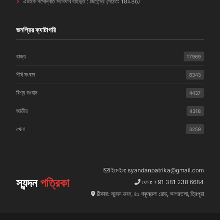
এডহক পদোন্নতি সংবিধান বহির্ভূত : জিতেন্দ্র (পঠিত: 18486)
জনপ্রিয় ক্যাটাগরি
রাজ্য
17969
শীর্ষ সংবাদ
8343
বিশ্ব সংবাদ
4437
জাতীয়
4318
খেলা
3259
ইমেইল: syandanpatrika@gmail.com
স্যন্দন
পত্রিকা
ফোন: +91 381 238 6684
ঠিকানা: স্যন্দন ভবন, ৪১ শকুন্তলা রোড, আগরতলা, ত্রিপুরা