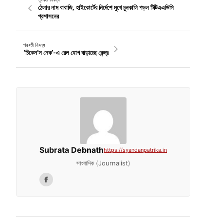
ঠেলার নাম বাবাজি, হাইকোর্টের নির্দেশে মুখে চুনকালি পড়ল টিটিএএডিসি
প্রশাসনের
পরবর্তী নিবন্ধ
‘চিকেন’স নেক’-এ রেল যোগ বাড়াচ্ছে কেন্দ্র
Subrata Debnath
https://syandanpatrika.in
সাংবাদিক (Journalist)