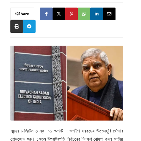
Share
স্যন্দন ডিজিটেল ডেস্ক, ০১ অগস্ট : জগদীপ ধনকড়ের উত্তরসূরি খোঁজার
তোড়জোড় শুরু। ১৭তম উপরাষ্ট্রপতি নির্বাচনের দিনক্ষণ ঘোষণা করল জাতীয়