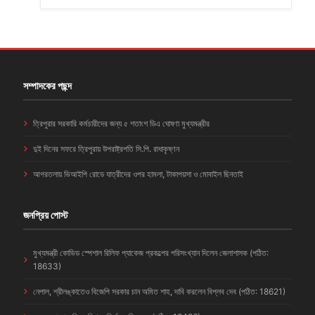
সম্পাদকের পছন্দ
ত্রিপুরার সরকারি কর্মচারীদের জন্য ৫ শতাংশ ডিএ ঘোষণা মুখ্যমন্ত্রীর
দুই দিনের সফরে ত্রিপুরায় উপরাষ্ট্রপতি সি.পি. রাধাকৃষ্ণন
আগরতলায় ভিআইপি রোডে যাত্রীদের ওপর হামলা, টাকাপয়সা ও মোবাইল ছিনতাই
জনপ্রিয় পোস্ট
মুখ্যমন্ত্রী কোভিড স্পেশাল রিলিফ প্যাকেজ প্রকল্পের পরিসংখ্যান দিলেন জেলাশাসক (পঠিত:
18633)
নেপাল, শ্রীলঙ্কাতেও বিজেপি সরকার চান অমিত শাহ, দাবি করলেন বিপ্লব দেব (পঠিত: 18621)