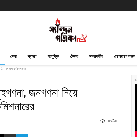
খেলা
স্বাস্থ্য
প্রযুক্তি
টেন্ডার
সম্পাদকীয়
যোগাযোগ করুন
চিঠি সেনসাস কমিশনারের
বি
ৃহগণনা, জনগণনা নিয়ে
কমিশনারের
108
0