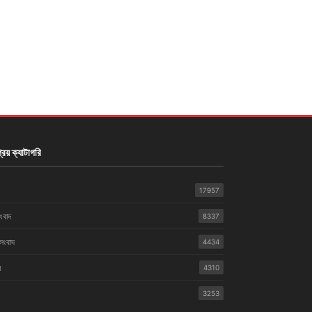
রিয় ক্যাটাগরি
17957
সংবাদ
8337
 সংবাদ
4434
়
4310
3253