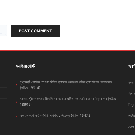
POST COMMENT
জনপ্রিয় পোস্ট
জনপ্
মুখ্যমন্ত্রী কোভিড স্পেশাল রিলিফ প্যাকেজ প্রকল্পের পরিসংখ্যান দিলেন জেলাশাসক
রাজ্য
(পঠিত: 18614)
শীর্ষ 
নেপাল, শ্রীলঙ্কাতেও বিজেপি সরকার চান অমিত শাহ, দাবি করলেন বিপ্লব দেব (পঠিত:
18605)
বিশ্ব
এডহক পদোন্নতি সংবিধান বহির্ভূত : জিতেন্দ্র (পঠিত: 18472)
জাতীয
খেলা