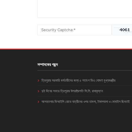
সম্পাদকের পছন্দ
ত্রিপুরার সরকারি কর্মচারীদের জন্য ৫ শতাংশ ডিএ ঘোষণা মুখ্যমন্ত্রীর
দুই দিনের সফরে ত্রিপুরায় উপরাষ্ট্রপতি সি.পি. রাধাকৃষ্ণন
আগরতলায় ভিআইপি রোডে যাত্রীদের ওপর হামলা, টাকাপয়সা ও মোবাইল ছিনতাই