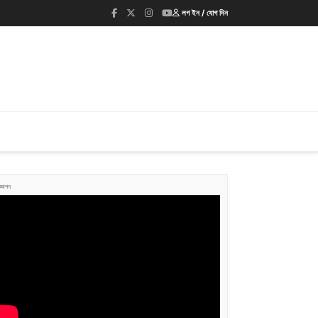
লগ ইন / যোগ দিন
জ্ঞাপন