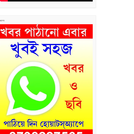
জ্ঞাপন