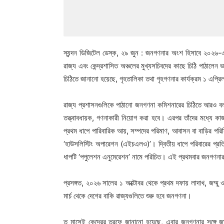
স্যন্দন ডিজিটেল ডেস্ক, ২৯ জুন : জনগণনার অংশ হিসাবে ২০২৬-এর
রাজ্য এবং কেন্দ্রশাসিত অঞ্চলের মুখ্যসচিবদের কাছে চিঠি পাঠালেন 
চিঠিতে জানানো হয়েছে, গৃহতালিকা তথা গৃহগণনার কার্যক্রম ১ এপ্র
রাজ্য প্রশাসনগুলিকে পাঠানো জনগণনা কমিশনারের চিঠিতে আরও ব
তত্ত্বাবধায়ক, গণনাকারী নিয়োগ করা হবে। এরপর তাঁদের মধ্যে ক
প্রথম ধাপে পারিবারিক আয়, সম্পদের পরিমাণ, আবাসন বা বাড়ির পরি
‘হাউসলিস্টিং অপারেশন (এইচএলও)’। দ্বিতীয় ধাপে পরিবারের প্র
ধাপটি ‘পপুলেশন এনুমেরেশন’ নামে পরিচিত। এই প্রথমবার জনগণনা
প্রসঙ্গত, ২০২৬ সালের ১ অক্টোবর থেকে প্রথম দফায় লাদাখ, জম্ম
মার্চ থেকে দেশের বাকি রাজ্যগুলিতে শুরু হবে জনগণনা।
ত মাসেই কেন্দ্রের তরফে জানানো হয়েছে, এবার জনগণনার সঙ্গ