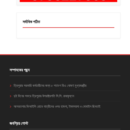
সর্বাধিক পঠিত
সম্পাদকের পছন্দ
ত্রিপুরার সরকারি কর্মচারীদের জন্য ৫ শতাংশ ডিএ ঘোষণা মুখ্যমন্ত্রীর
দুই দিনের সফরে ত্রিপুরায় উপরাষ্ট্রপতি সি.পি. রাধাকৃষ্ণন
আগরতলায় ভিআইপি রোডে যাত্রীদের ওপর হামলা, টাকাপয়সা ও মোবাইল ছিনতাই
জনপ্রিয় পোস্ট