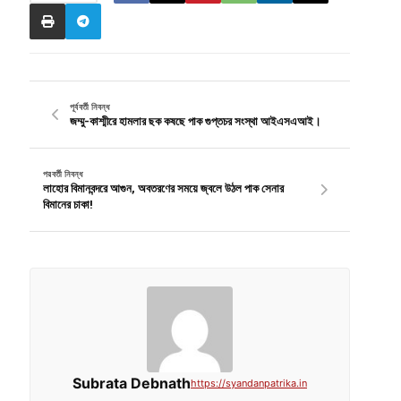
পূর্ববর্তী নিবন্ধ
জম্মু-কাশ্মীরে হামলার ছক কষছে পাক গুপ্তচর সংস্থা আইএসএআই।
পরবর্তী নিবন্ধ
লাহোর বিমানবন্দরে আগুন, অবতরণের সময়ে জ্বলে উঠল পাক সেনার
বিমানের চাকা!
Subrata Debnath
https://syandanpatrika.in