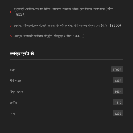
মুখ্যমন্ত্রী কোভিড স্পেশাল রিলিফ প্যাকেজ প্রকল্পের পরিসংখ্যান দিলেন জেলাশাসক (পঠিত:
18606)
নেপাল, শ্রীলঙ্কাতেও বিজেপি সরকার চান অমিত শাহ, দাবি করলেন বিপ্লব দেব (পঠিত: 18599)
এডহক পদোন্নতি সংবিধান বহির্ভূত : জিতেন্দ্র (পঠিত: 18465)
জনপ্রিয় ক্যাটাগরি
রাজ্য
17957
শীর্ষ সংবাদ
8337
বিশ্ব সংবাদ
4434
জাতীয়
4310
খেলা
3253