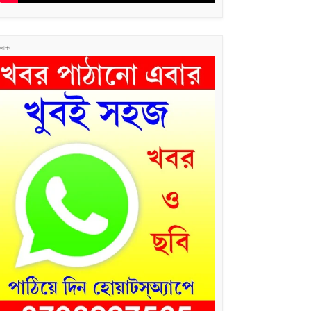
জ্ঞাপন