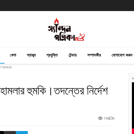
খেলা
স্বাস্থ্য
প্রযুক্তি
টেন্ডার
সম্পাদকীয়
যোগাযোগ করুন
গী সরকারের
বি
হ হামলার হুমকি।তদন্তের নির্দেশ
176
0