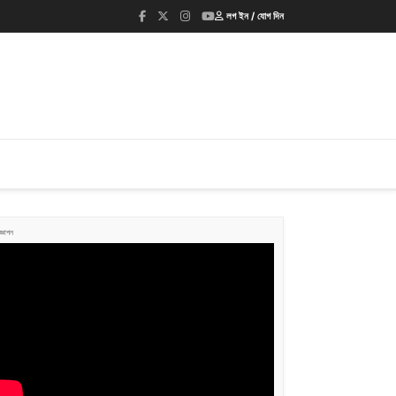
লগ ইন / যোগ দিন
জ্ঞাপন