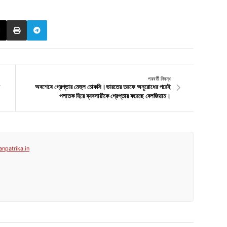
পরবর্তী নিবন্ধ
অবশেষে গ্রেপ্তার মেহুল চোকসি।ভারতের তরফে অনুরোধের পরেই
পলাতক হিরে ব্যবসায়ীকে গ্রেপ্তার করেছে বেলজিয়াম।
anpatrika.in