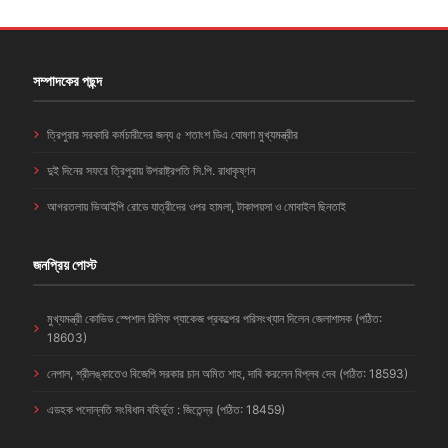
সম্পাদকের পছন্দ
ত্রিপুরার সরকারি কর্মচারীদের জন্য ৫ শতাংশ ডিএ ঘোষণা মুখ্যমন্ত্রীর
দুই দিনের সফরে ত্রিপুরায় উপরাষ্ট্রপতি সি.পি. রাধাকৃষ্ণন
আগরতলায় ভিআইপি রোডে যাত্রীদের ওপর হামলা, টাকাপয়সা ও মোবাইল ছিনতাই
জনপ্রিয় পোস্ট
মুখ্যমন্ত্রী কোভিড স্পেশাল রিলিফ প্যাকেজ প্রকল্পের পরিসংখ্যান দিলেন জেলাশাসক (পঠিত:
18603)
নেপাল, শ্রীলঙ্কাতেও বিজেপি সরকার চান অমিত শাহ, দাবি করলেন বিপ্লব দেব (পঠিত: 18593)
এডহক পদোন্নতি সংবিধান বহির্ভূত : জিতেন্দ্র (পঠিত: 18459)