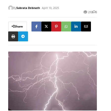
By
Subrata Debnath
April 10, 2025
210
0
Share