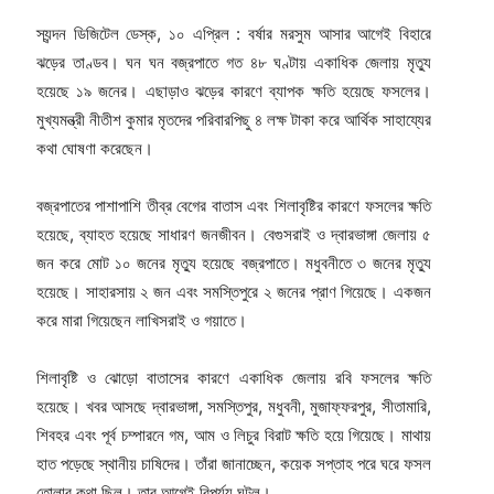
স্যন্দন ডিজিটেল ডেস্ক, ১০ এপ্রিল : বর্ষার মরসুম আসার আগেই বিহারে
ঝড়ের তাণ্ডব। ঘন ঘন বজ্রপাতে গত ৪৮ ঘণ্টায় একাধিক জেলায় মৃত্যু
হয়েছে ১৯ জনের। এছাড়াও ঝড়ের কারণে ব্যাপক ক্ষতি হয়েছে ফসলের।
মুখ্যমন্ত্রী নীতীশ কুমার মৃতদের পরিবারপিছু ৪ লক্ষ টাকা করে আর্থিক সাহায্যের
কথা ঘোষণা করেছেন।
বজ্রপাতের পাশাপাশি তীব্র বেগের বাতাস এবং শিলাবৃষ্টির কারণে ফসলের ক্ষতি
হয়েছে, ব্যাহত হয়েছে সাধারণ জনজীবন। বেগুসরাই ও দ্বারভাঙ্গা জেলায় ৫
জন করে মোট ১০ জনের মৃত্যু হয়েছে বজ্রপাতে। মধুবনীতে ৩ জনের মৃত্যু
হয়েছে। সাহারসায় ২ জন এবং সমস্তিপুরে ২ জনের প্রাণ গিয়েছে। একজন
করে মারা গিয়েছেন লাখিসরাই ও গয়াতে।
শিলাবৃষ্টি ও ঝোড়ো বাতাসের কারণে একাধিক জেলায় রবি ফসলের ক্ষতি
হয়েছে। খবর আসছে দ্বারভাঙ্গা, সমস্তিপুর, মধুবনী, মুজাফ্ফরপুর, সীতামারি,
শিবহর এবং পূর্ব চম্পারনে গম, আম ও লিচুর বিরাট ক্ষতি হয়ে গিয়েছে। মাথায়
হাত পড়েছে স্থানীয় চাষিদের। তাঁরা জানাচ্ছেন, কয়েক সপ্তাহ পরে ঘরে ফসল
তোলার কথা ছিল। তার আগেই বিপর্যয় ঘটল।