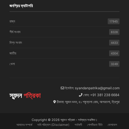
জনপ্রিয় ক্যাটাগরি
রাজ্য
17945
শীর্ষ সংবাদ
8328
বিশ্ব সংবাদ
4433
জাতীয়
4304
খেলা
3249
ইমেইল: syandanpatrika@gmail.com
স্যন্দন
পত্রিকা
ফোন: +91 381 238 6684
ঠিকানা: স্যন্দন ভবন, ৪১ শকুন্তলা রোড, আগরতলা, ত্রিপুরা
Copyright © 2026 স্যান্দন পত্রিকা - সর্বস্বত্ব সংরক্ষিত।
আমাদের সম্পর্কে
দাবি পরিত্যাগ (Disclaimer)
শর্তাবলী
গোপনীয়তা নীতি
যোগাযোগ