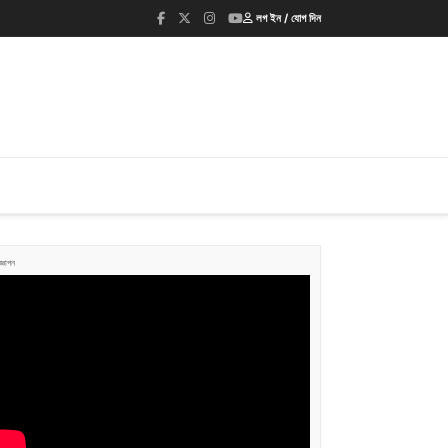
লগ ইন / যোগ দিন
জ্ঞাপন