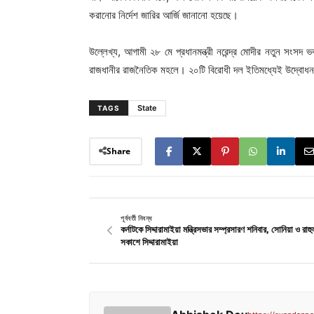
করানোর নির্দেশ জারির আর্জি জানানো হয়েছে।
উল্লেখ্য, আগামী ২৮ মে প্রধানমন্ত্রী নরেন্দ্র মোদীর নতুন সংস
রাজধানীর রাজনৈতিক মহলে। ২০টি বিরোধী দল ইতিমধ্যেই উদ্বোধন অন
State
TAGS
Share
পূর্ববর্তী নিবন্ধ
কর্নাটকে সিদ্দারামাইয়া মন্ত্রিসভার সম্প্রসারণ শনিবার, সোনিয়া ও রাহু
সকাশে সিদ্দারামাইয়া