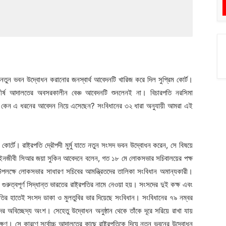
ংসদের নতুন ভবন উদ্বোধন করানোর জনস্বার্থ আবেদনটি খারিজ করে দিল সুপ্রিম কোর্ট।
শীর্ষ আদালতের অবসরকালীন বেঞ্চ আবেদনটি শুনলেনই না। বিচারপতি নরসিমা
ি কেন এ ধরনের আবেদন নিয়ে এসেছেন? সংবিধানের ৩২ ধারা অনুযায়ী আমরা এই
কোর্টে। রাষ্ট্রপতি দ্রৌপদী মুর্মু যাতে নতুন সংসদ ভবন উদ্বোধন করেন, সে বিষয়ে
ইনজীবী সিআর জয়া সুকিন আবেদনে বলেন, গত ১৮ মে লোকসভার সচিবালয়ের পক্ষ
উপলক্ষে লোকসভার সাধারণ সচিবের আমন্ত্রিতদের তালিকা সংবিধান অমান্যকারী।
ুত্বপূর্ণ সিদ্ধান্ত ভারতের রাষ্ট্রপতির নামে নেওয়া হয়। সংসদের দুই কক্ষ এবং
রপতির হাতেই সংসদ ডাকা ও মুলতুবির ভার দিয়েছে সংবিধান। সংবিধানের ৭৯ নম্বর
 অবিচ্ছেদ্য অংশ। সেহেতু উদ্বোধন অনুষ্ঠান থেকে তাঁকে দূরে সরিয়ে রাখা যায়
। সে কারণে সর্বোচ্চ আদালতের কাছে রাষ্ট্রপতিকে দিয়ে নতুন ভবনের উদ্বোধন