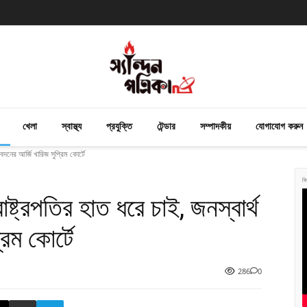
খেলা
স্বাস্থ্য
প্রযুক্তি
টেন্ডার
সম্পাদকীয়
যোগাযোগ করুন
দনের আর্জি খারিজ সুপ্রিম কোর্টে
বি
্ট্রপতির হাত ধরে চাই, জনস্বার্থ
িম কোর্টে
286
0