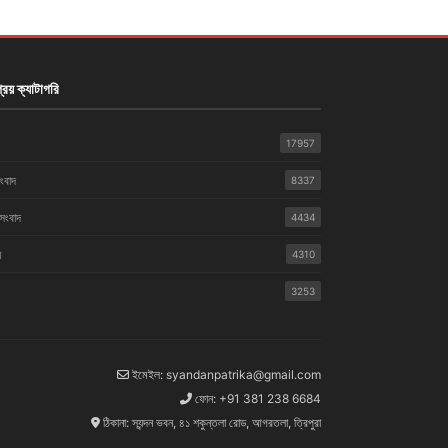
রিয় ক্যাটাগরি
17957
সংবাদ
8337
 সংবাদ
4434
়
4310
3253
ইমেইল: syandanpatrika@gmail.com
ফোন: +91 381 238 6684
ঠিকানা: স্যন্দন ভবন, ৪১ শকুন্তলা রোড, আগরতলা, ত্রিপুরা