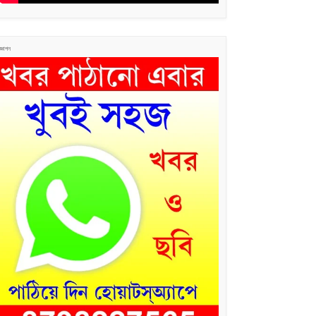
জ্ঞাপন