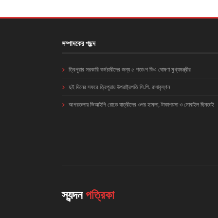
সম্পাদকের পছন্দ
ত্রিপুরার সরকারি কর্মচারীদের জন্য ৫ শতাংশ ডিএ ঘোষণা মুখ্যমন্ত্রীর
দুই দিনের সফরে ত্রিপুরায় উপরাষ্ট্রপতি সি.পি. রাধাকৃষ্ণন
আগরতলায় ভিআইপি রোডে যাত্রীদের ওপর হামলা, টাকাপয়সা ও মোবাইল ছিনতাই
স্যন্দন
পত্রিকা