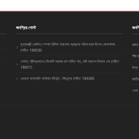
জনপ্রিয় পোস্ট
জনপ্
মুখ্যমন্ত্রী কোভিড স্পেশাল রিলিফ প্যাকেজ প্রকল্পের পরিসংখ্যান দিলেন জেলাশাসক
রাজ্য
(পঠিত: 18608)
শীর্ষ 
নেপাল, শ্রীলঙ্কাতেও বিজেপি সরকার চান অমিত শাহ, দাবি করলেন বিপ্লব দেব (পঠিত:
18601)
বিশ্ব
এডহক পদোন্নতি সংবিধান বহির্ভূত : জিতেন্দ্র (পঠিত: 18466)
জাতীয
খেলা