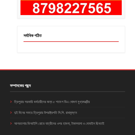
সর্বাধিক পঠিত
সম্পাদকের পছন্দ
ত্রিপুরার সরকারি কর্মচারীদের জন্য ৫ শতাংশ ডিএ ঘোষণা মুখ্যমন্ত্রীর
দুই দিনের সফরে ত্রিপুরায় উপরাষ্ট্রপতি সি.পি. রাধাকৃষ্ণন
আগরতলায় ভিআইপি রোডে যাত্রীদের ওপর হামলা, টাকাপয়সা ও মোবাইল ছিনতাই