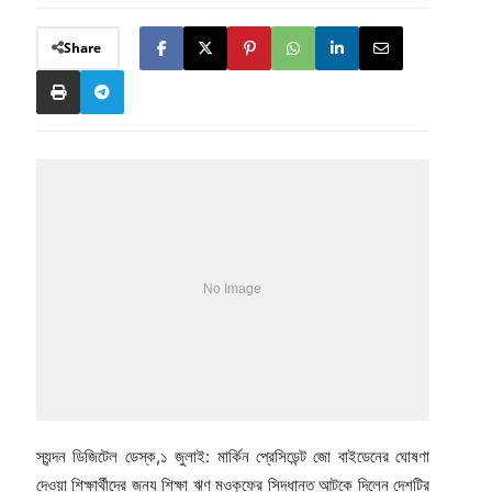
Share
স্যন্দন ডিজিটেল ডেস্ক,১ জুলাই: মার্কিন প্রেসিডেন্ট জো বাইডেনের ঘোষণা
দেওয়া শিক্ষার্থীদের জন্য শিক্ষা ঋণ মওকুফের সিদ্ধান্ত আটকে দিলেন দেশটির