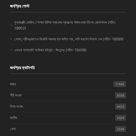
জনপ্রিয় পোস্ট
মুখ্যমন্ত্রী কোভিড স্পেশাল রিলিফ প্যাকেজ প্রকল্পের পরিসংখ্যান দিলেন জেলাশাসক (পঠিত:
18602)
নেপাল, শ্রীলঙ্কাতেও বিজেপি সরকার চান অমিত শাহ, দাবি করলেন বিপ্লব দেব (পঠিত: 18589)
এডহক পদোন্নতি সংবিধান বহির্ভূত : জিতেন্দ্র (পঠিত: 18458)
জনপ্রিয় ক্যাটাগরি
রাজ্য
17945
শীর্ষ সংবাদ
8328
বিশ্ব সংবাদ
4433
জাতীয়
4304
খেলা
3249