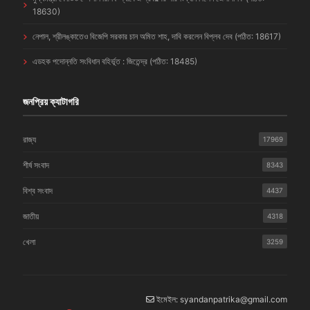
18630)
নেপাল, শ্রীলঙ্কাতেও বিজেপি সরকার চান অমিত শাহ, দাবি করলেন বিপ্লব দেব (পঠিত: 18617)
এডহক পদোন্নতি সংবিধান বহির্ভূত : জিতেন্দ্র (পঠিত: 18485)
জনপ্রিয় ক্যাটাগরি
রাজ্য
17969
শীর্ষ সংবাদ
8343
বিশ্ব সংবাদ
4437
জাতীয়
4318
খেলা
3259
ইমেইল: syandanpatrika@gmail.com