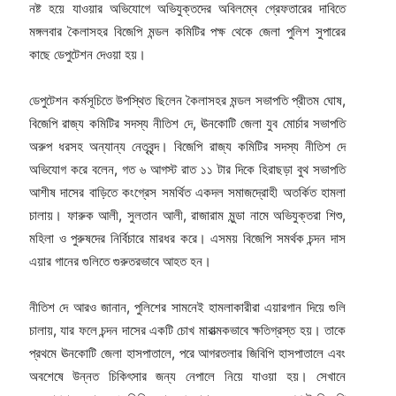
নষ্ট হয়ে যাওয়ার অভিযোগে অভিযুক্তদের অবিলম্বে গ্রেফতারের দাবিতে
মঙ্গলবার কৈলাসহর বিজেপি মন্ডল কমিটির পক্ষ থেকে জেলা পুলিশ সুপারের
কাছে ডেপুটেশন দেওয়া হয়।
ডেপুটেশন কর্মসূচিতে উপস্থিত ছিলেন কৈলাসহর মন্ডল সভাপতি প্রীতম ঘোষ,
বিজেপি রাজ্য কমিটির সদস্য নীতিশ দে, ঊনকোটি জেলা যুব মোর্চার সভাপতি
অরুপ ধরসহ অন্যান্য নেতৃবৃন্দ। বিজেপি রাজ্য কমিটির সদস্য নীতিশ দে
অভিযোগ করে বলেন, গত ৬ আগস্ট রাত ১১ টার দিকে হিরাছড়া বুথ সভাপতি
আশীষ দাসের বাড়িতে কংগ্রেস সমর্থিত একদল সমাজদ্রোহী অতর্কিত হামলা
চালায়। ফারুক আলী, সুলতান আলী, রাজারাম মুন্ডা নামে অভিযুক্তরা শিশু,
মহিলা ও পুরুষদের নির্বিচারে মারধর করে। এসময় বিজেপি সমর্থক চন্দন দাস
এয়ার গানের গুলিতে গুরুতরভাবে আহত হন।
নীতিশ দে আরও জানান, পুলিশের সামনেই হামলাকারীরা এয়ারগান দিয়ে গুলি
চালায়, যার ফলে চন্দন দাসের একটি চোখ মারাত্মকভাবে ক্ষতিগ্রস্ত হয়। তাকে
প্রথমে ঊনকোটি জেলা হাসপাতালে, পরে আগরতলার জিবিপি হাসপাতালে এবং
অবশেষে উন্নত চিকিৎসার জন্য নেপালে নিয়ে যাওয়া হয়। সেখানে