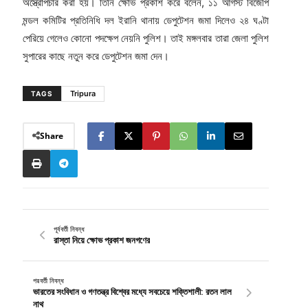
অস্ত্রোপচার করা হয়। তিনি ক্ষোভ প্রকাশ করে বলেন, ১১ আগস্ট বিজেপি
মন্ডল কমিটির প্রতিনিধি দল ইরানি থানায় ডেপুটেশন জমা দিলেও ২৪ ঘণ্টা
পেরিয়ে গেলেও কোনো পদক্ষেপ নেয়নি পুলিশ। তাই মঙ্গলবার তারা জেলা পুলিশ
সুপারের কাছে নতুন করে ডেপুটেশন জমা দেন।
Tripura
TAGS
Share
পূর্ববর্তী নিবন্ধ
রাস্তা নিয়ে ক্ষোভ প্রকাশ জনগণের
পরবর্তী নিবন্ধ
ভারতের সংবিধান ও গণতন্ত্র বিশ্বের মধ্যে সবচেয়ে শক্তিশালী: রতন লাল
নাথ