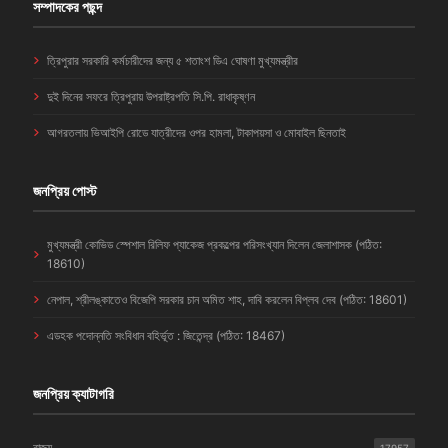
সম্পাদকের পছন্দ
ত্রিপুরার সরকারি কর্মচারীদের জন্য ৫ শতাংশ ডিএ ঘোষণা মুখ্যমন্ত্রীর
দুই দিনের সফরে ত্রিপুরায় উপরাষ্ট্রপতি সি.পি. রাধাকৃষ্ণন
আগরতলায় ভিআইপি রোডে যাত্রীদের ওপর হামলা, টাকাপয়সা ও মোবাইল ছিনতাই
জনপ্রিয় পোস্ট
মুখ্যমন্ত্রী কোভিড স্পেশাল রিলিফ প্যাকেজ প্রকল্পের পরিসংখ্যান দিলেন জেলাশাসক (পঠিত:
18610)
নেপাল, শ্রীলঙ্কাতেও বিজেপি সরকার চান অমিত শাহ, দাবি করলেন বিপ্লব দেব (পঠিত: 18601)
এডহক পদোন্নতি সংবিধান বহির্ভূত : জিতেন্দ্র (পঠিত: 18467)
জনপ্রিয় ক্যাটাগরি
রাজ্য
17957