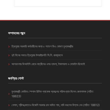
সম্পাদকের পছন্দ
ত্রিপুরার সরকারি কর্মচারীদের জন্য ৫ শতাংশ ডিএ ঘোষণা মুখ্যমন্ত্রীর
দুই দিনের সফরে ত্রিপুরায় উপরাষ্ট্রপতি সি.পি. রাধাকৃষ্ণন
আগরতলায় ভিআইপি রোডে যাত্রীদের ওপর হামলা, টাকাপয়সা ও মোবাইল ছিনতাই
জনপ্রিয় পোস্ট
মুখ্যমন্ত্রী কোভিড স্পেশাল রিলিফ প্যাকেজ প্রকল্পের পরিসংখ্যান দিলেন জেলাশাসক (পঠিত:
18623)
নেপাল, শ্রীলঙ্কাতেও বিজেপি সরকার চান অমিত শাহ, দাবি করলেন বিপ্লব দেব (পঠিত: 18612)