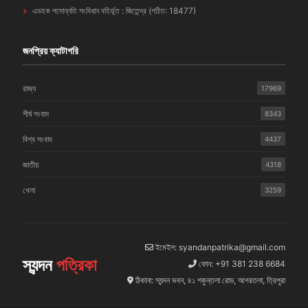
এডহক পদোন্নতি সংবিধান বহির্ভূত : জিতেন্দ্র (পঠিত: 18477)
জনপ্রিয় ক্যাটাগরি
রাজ্য
17969
শীর্ষ সংবাদ
8343
বিশ্ব সংবাদ
4437
জাতীয়
4318
খেলা
3259
ইমেইল: syandanpatrika@gmail.com
স্যন্দন
পত্রিকা
ফোন: +91 381 238 6684
ঠিকানা: স্যন্দন ভবন, ৪১ শকুন্তলা রোড, আগরতলা, ত্রিপুরা