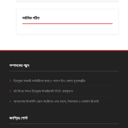
সর্বাধিক পঠিত
সম্পাদকের পছন্দ
ত্রিপুরার সরকারি কর্মচারীদের জন্য ৫ শতাংশ ডিএ ঘোষণা মুখ্যমন্ত্রীর
দুই দিনের সফরে ত্রিপুরায় উপরাষ্ট্রপতি সি.পি. রাধাকৃষ্ণন
আগরতলায় ভিআইপি রোডে যাত্রীদের ওপর হামলা, টাকাপয়সা ও মোবাইল ছিনতাই
জনপ্রিয় পোস্ট