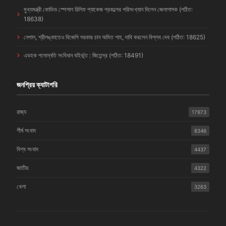
মুখ্যমন্ত্রী কোভিড স্পেশাল রিলিফ প্যাকেজ প্রকল্পের পরিসংখ্যান দিলেন জেলাশাসক (পঠিত:
18638)
নেপাল, শ্রীলঙ্কাতেও বিজেপি সরকার চান অমিত শাহ, দাবি করলেন বিপ্লব দেব (পঠিত: 18625)
এডহক পদোন্নতি সংবিধান বহির্ভূত : জিতেন্দ্র (পঠিত: 18491)
জনপ্রিয় ক্যাটাগরি
রাজ্য
17973
শীর্ষ সংবাদ
8346
বিশ্ব সংবাদ
4437
জাতীয়
4322
খেলা
3263