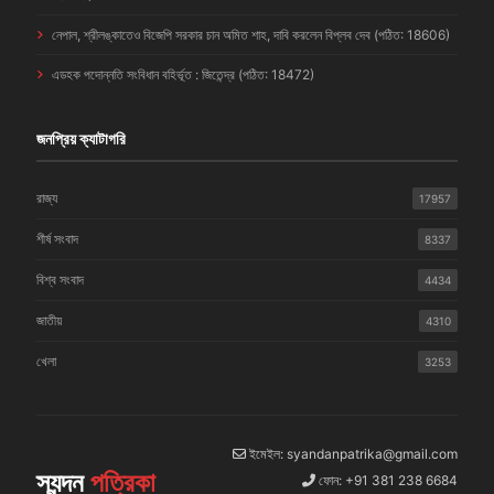
নেপাল, শ্রীলঙ্কাতেও বিজেপি সরকার চান অমিত শাহ, দাবি করলেন বিপ্লব দেব (পঠিত: 18606)
এডহক পদোন্নতি সংবিধান বহির্ভূত : জিতেন্দ্র (পঠিত: 18472)
জনপ্রিয় ক্যাটাগরি
রাজ্য
17957
শীর্ষ সংবাদ
8337
বিশ্ব সংবাদ
4434
জাতীয়
4310
খেলা
3253
ইমেইল: syandanpatrika@gmail.com
স্যন্দন
পত্রিকা
ফোন: +91 381 238 6684