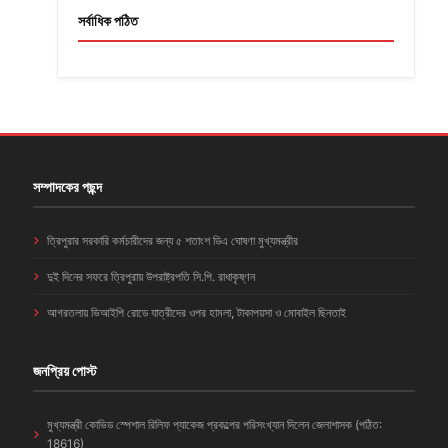
সর্বাধিক পঠিত
সম্পাদকের পছন্দ
ত্রিপুরার সরকারি কর্মচারীদের জন্য ৫ শতাংশ ডিএ ঘোষণা মুখ্যমন্ত্রীর
দুই দিনের সফরে ত্রিপুরায় উপরাষ্ট্রপতি সি.পি. রাধাকৃষ্ণন
আগরতলায় ভিআইপি রোডে যাত্রীদের ওপর হামলা, টাকাপয়সা ও মোবাইল ছিনতাই
জনপ্রিয় পোস্ট
মুখ্যমন্ত্রী কোভিড স্পেশাল রিলিফ প্যাকেজ প্রকল্পের পরিসংখ্যান দিলেন জেলাশাসক (পঠিত:
18616)