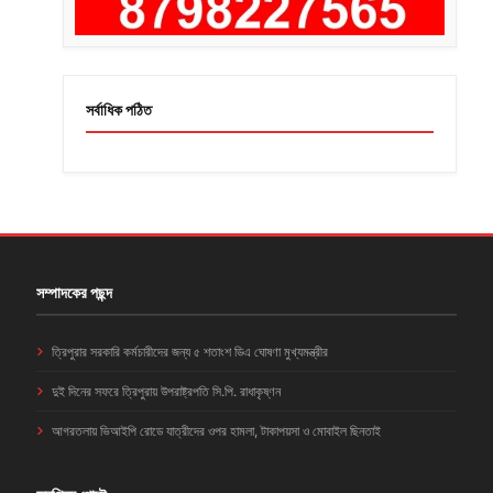
সর্বাধিক পঠিত
সম্পাদকের পছন্দ
ত্রিপুরার সরকারি কর্মচারীদের জন্য ৫ শতাংশ ডিএ ঘোষণা মুখ্যমন্ত্রীর
দুই দিনের সফরে ত্রিপুরায় উপরাষ্ট্রপতি সি.পি. রাধাকৃষ্ণন
আগরতলায় ভিআইপি রোডে যাত্রীদের ওপর হামলা, টাকাপয়সা ও মোবাইল ছিনতাই