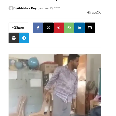
By
Abhishek Dey
January 13, 2026
320
0
Share