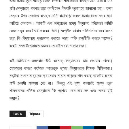
উপর চেয়ার তুলে আঁচড়ে ফেলে শিক্ষক-শিক্ষিকাদের বলছেন মনে থাকবো নি?
পাল্টা মেম্বারকে বারবার তারা বলছিলেন বিষয়টি প্রধানকে জানানো হবে। তখন
মেম্বার উগ্র মেজাজে বলছেন বেশি বাড়াবাড়ি করলে চেয়ার দিয়ে সবার মাথা
ফাটিয়ে ফেলবেন। আগামী এক সপ্তাহের মধ্যে বিদ্যালয় পরিচালন কমিটি
ভেঙে নতুন করে তৈরি করবেন তিনি। অশ্লীল ভাষায় গালিগালাজ করে বলেন
তারা কি বিদ্যালয়ে পড়াশোনা করাতে আসে নাকি রাজনীতি করতে আসেন?
একটা সময় উত্তেজিত মেম্বার মোবাইল ফোনে হাত দেন।
এই অভিযোগ মঙ্গলবার উঠে এসেছে বিদ্যালয়ের চার দেওয়ার থেকে।
মেম্বারের কারণে বর্তমানে আতঙ্কে ভুগছে বিদ্যালয়ের শিক্ষক শিক্ষিকারা।
মন্ত্রীরা সংবাদ মাধ্যমের ক্যামেরার সামনে দাঁড়িয়ে দাবি করছে ভারতীয় জনতা
পার্টি গুন্ডামী প্রশ্রয় দেয় না। কিন্তু এই দৃশ্য বারবারই প্রশ্ন তুলে
শাসকদলের পালিত মেম্বারকে কি প্রশ্রয় দেবে তার দল এবং দলের হাই
কমান্ড?
Tripura
TAGS