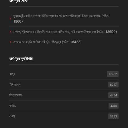
জনপ্রিয় পোস্ট
মুখ্যমন্ত্রী কোভিড স্পেশাল রিলিফ প্যাকেজ প্রকল্পের পরিসংখ্যান দিলেন জেলাশাসক (পঠিত:
18607)
নেপাল, শ্রীলঙ্কাতেও বিজেপি সরকার চান অমিত শাহ, দাবি করলেন বিপ্লব দেব (পঠিত: 18600)
এডহক পদোন্নতি সংবিধান বহির্ভূত : জিতেন্দ্র (পঠিত: 18466)
জনপ্রিয় ক্যাটাগরি
রাজ্য
17957
শীর্ষ সংবাদ
8337
বিশ্ব সংবাদ
4434
জাতীয়
4310
খেলা
3253