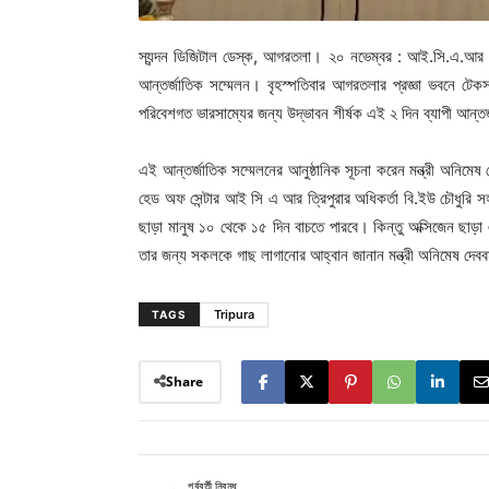
স্যন্দন ডিজিটাল ডেস্ক, আগরতলা। ২০ নভেম্বর : আই.সি.এ.আর ও ই
আন্তর্জাতিক সম্মেলন। বৃহস্পতিবার আগরতলার প্রজ্ঞা ভবনে টেকস
পরিবেশগত ভারসাম্যের জন্য উদ্ভাবন শীর্ষক এই ২ দিন ব্যাপী আন্তর্
এই আন্তর্জাতিক সম্মেলনের আনুষ্ঠানিক সূচনা করেন মন্ত্রী অনিমেষ দ
হেড অফ সেন্টার আই সি এ আর ত্রিপুরার অধিকর্তা বি.ইউ চৌধুরি সহ 
ছাড়া মানুষ ১০ থেকে ১৫ দিন বাচতে পারবে। কিন্তু অক্সিজেন ছা
তার জন্য সকলকে গাছ লাগানোর আহ্বান জানান মন্ত্রী অনিমেষ দেববর
Tripura
TAGS
Share
পূর্ববর্তী নিবন্ধ