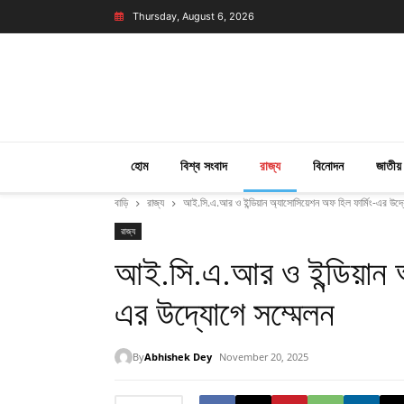
Thursday, August 6, 2026
হোম
বিশ্ব সংবাদ
রাজ্য
বিনোদন
জাতীয়
বাড়ি
রাজ্য
আই.সি.এ.আর ও ইন্ডিয়ান অ্যাসোসিয়েশন অফ হিল ফার্মিং-এর উদ্
রাজ্য
আই.সি.এ.আর ও ইন্ডিয়ান অ
এর উদ্যোগে সম্মেলন
By
Abhishek Dey
November 20, 2025