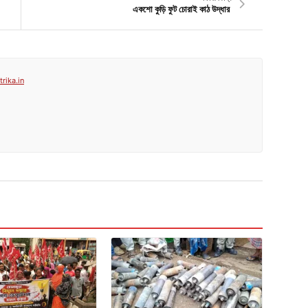
একশো কুড়ি ফুট চোরাই কাঠ উদ্ধার
rika.in