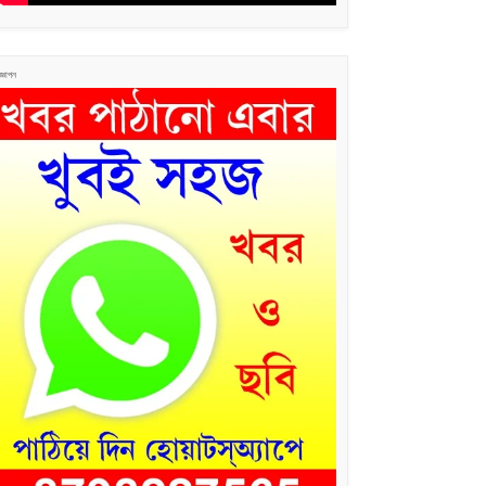
জ্ঞাপন