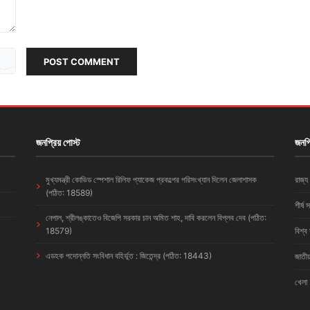
POST COMMENT
জনপ্রিয় পোস্ট
জনপ্
মুখ্যমন্ত্রী কোভিড স্পেশাল রিলিফ প্যাকেজ প্রকল্পের পরিসংখ্যান দিলেন জেলাশাসক
রাজ্য
(পঠিত: 18589)
শীর্ষ 
নেপাল, শ্রীলঙ্কাতেও বিজেপি সরকার চান অমিত শাহ, দাবি করলেন বিপ্লব দেব (পঠিত:
18579)
বিশ্ব
এডহক পদোন্নতি সংবিধান বহির্ভূত : জিতেন্দ্র (পঠিত: 18443)
জাতীয
খেলা