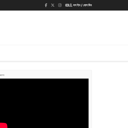
লগ ইন / যোগ দিন
জ্ঞাপন