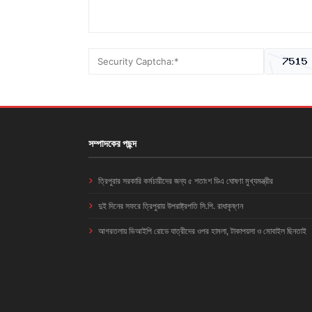
সম্পাদকের পছন্দ
ত্রিপুরার সরকারি কর্মচারীদের জন্য ৫ শতাংশ ডিএ ঘোষণা মুখ্যমন্ত্রীর
দুই দিনের সফরে ত্রিপুরায় উপরাষ্ট্রপতি সি.পি. রাধাকৃষ্ণন
আগরতলায় ভিআইপি রোডে যাত্রীদের ওপর হামলা, টাকাপয়সা ও মোবাইল ছিনতাই