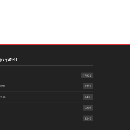
রিয় ক্যাটাগরি
17933
সংবাদ
8322
 সংবাদ
4433
়
4296
3245