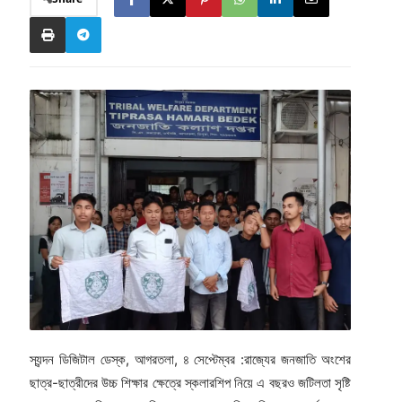
স্যন্দন ডিজিটাল ডেস্ক, আগরতলা, ৪ সেপ্টেম্বর :রাজ্যের জনজাতি অংশের
ছাত্র-ছাত্রীদের উচ্চ শিক্ষার ক্ষেত্রে স্কলারশিপ নিয়ে এ বছরও জটিলতা সৃষ্টি