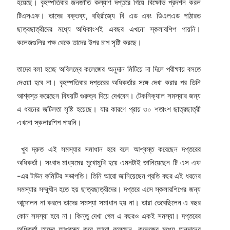
হয়েছে। বৃহস্পতিবার জনজাতি কল্যাণ দপ্তরে গিয়ে বিক্ষোভ প্রদর্শন করল
টিএসএফ। তাদের বক্তব্য, বহির্রাজ্যে বি এড এবং ডিএলএড পাঠারত
ছাত্রছাত্রীদের মধ্যে অধিকাংশই এবছর এখনো স্কলারশিপ পায়নি।
কলেজগুলির পক্ষ থেকে তাদের উপর চাপ সৃষ্টি করছে।
তাদের বলা হচ্ছে অবিলম্বে কলেজের অনুদান মিটিয়ে না দিলে পরীক্ষায় বসতে
দেওয়া হবে না। বৃহস্পতিবার দপ্তরের অধিকর্তার সঙ্গে দেখা করার পর তিনি
আশ্বস্ত করেছেন বিষয়টি গুরুত্ব দিয়ে দেখবেন। টেকনিক্যাল সমস্যার জন্য
এ ধরনের জটিলতা সৃষ্টি হয়েছে। যার কারণে প্রায় ৩০ শতাংশ ছাত্রছাত্রী
এখনো স্কলারশিপ পায়নি।
খুব দ্রুত এই সমস্যার সমাধান হবে বলে আশ্বস্ত করেছেন দপ্তরের
অধিকর্তা। সংবাদ মাধ্যমের মুখোমুখি হয়ে এমনটাই জানিয়েছেন টি এস এফ
-এর টাউন কমিটির সভাপতি। তিনি আরো জানিয়েছেন প্রতি বছর এই ধরনের
সমস্যার সম্মুখীন হতে হয় ছাত্রছাত্রীদের। দপ্তরে এসে স্কলারশিপের জন্য
আন্দোলন না করলে তাদের সমস্যা সমাধান হয় না। তারা ভেবেছিলেন এ বছর
কোন সমস্যা হবে না। কিন্তু দেখা গেল এ বছরও একই সমস্যা। দপ্তরের
অধিকর্তা তাদের আশ্বস্ত করে আরো বলেছেন, কলেজের মধ্যে অনুদানের