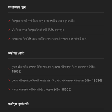
সম্পাদকের পছন্দ
ত্রিপুরার সরকারি কর্মচারীদের জন্য ৫ শতাংশ ডিএ ঘোষণা মুখ্যমন্ত্রীর
দুই দিনের সফরে ত্রিপুরায় উপরাষ্ট্রপতি সি.পি. রাধাকৃষ্ণন
আগরতলায় ভিআইপি রোডে যাত্রীদের ওপর হামলা, টাকাপয়সা ও মোবাইল ছিনতাই
জনপ্রিয় পোস্ট
মুখ্যমন্ত্রী কোভিড স্পেশাল রিলিফ প্যাকেজ প্রকল্পের পরিসংখ্যান দিলেন জেলাশাসক (পঠিত:
18652)
নেপাল, শ্রীলঙ্কাতেও বিজেপি সরকার চান অমিত শাহ, দাবি করলেন বিপ্লব দেব (পঠিত: 18636)
এডহক পদোন্নতি সংবিধান বহির্ভূত : জিতেন্দ্র (পঠিত: 18505)
জনপ্রিয় ক্যাটাগরি