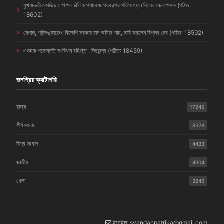
মুখ্যমন্ত্রী কোভিড স্পেশাল রিলিফ প্যাকেজ প্রকল্পের পরিসংখ্যান দিলেন জেলাশাসক (পঠিত:
18602)
নেপাল, শ্রীলঙ্কাতেও বিজেপি সরকার চান অমিত শাহ, দাবি করলেন বিপ্লব দেব (পঠিত: 18592)
এডহক পদোন্নতি সংবিধান বহির্ভূত : জিতেন্দ্র (পঠিত: 18459)
জনপ্রিয় ক্যাটাগরি
রাজ্য
17945
শীর্ষ সংবাদ
8328
বিশ্ব সংবাদ
4433
জাতীয়
4304
খেলা
3249
ইমেইল: syandanpatrika@gmail.com