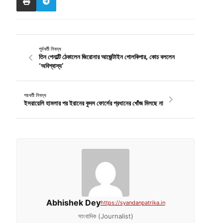
পূর্ববর্তী নিবন্ধ
তিন পেনাল্টি ঠেকালেন জিরোনার আর্জেন্টাইন গোলকিপার, কোচ বললেন
‘অবিশ্বাস্য’
পরবর্তী নিবন্ধ
ইসরায়েলি হামলার পর ইরানের কুদস ফোর্সের প্রধানের খোঁজ মিলছে না
Abhishek Dey
https://syandanpatrika.in
সাংবাদিক (Journalist)