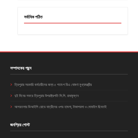
সর্বাধিক পঠিত
সম্পাদকের পছন্দ
ত্রিপুরার সরকারি কর্মচারীদের জন্য ৫ শতাংশ ডিএ ঘোষণা মুখ্যমন্ত্রীর
দুই দিনের সফরে ত্রিপুরায় উপরাষ্ট্রপতি সি.পি. রাধাকৃষ্ণন
আগরতলায় ভিআইপি রোডে যাত্রীদের ওপর হামলা, টাকাপয়সা ও মোবাইল ছিনতাই
জনপ্রিয় পোস্ট