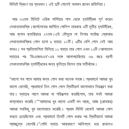
মিনিটে দ্বিগুণ হয় ব্যবধান। এই দুটি গোলেই অবদান রাখেন রাফিনিয়া।
আর ৩২তম মিনিটে এরিক গার্সিয়ার পাস থেকে হ্যাটট্রিক পূর্ণ করেন
লেভানদোভস্কি।বার্সেলোনার জার্সিতে পোলিশ তারকার এটি তৃতীয় হ্যাটট্রিক,
আর ক্লাব ক্যারিয়ারে ২৭তম।এই মৌসুমে লা লিগার সর্বোচ্চ স্কোরার
লেভানদোভস্কির গোল হলো ৯ ম্যাচে ১০টি। ৬টির বেশি গোল নেই আর
কারও। সব প্রতিযোগিতা মিলিয়ে ১১ ম্যাচে তার গোল এখন ১২টি।আলাভেস
ম্যাচের পর ‘ডিএজেডএন’-এর সঙ্গে আলাপচারিতায় ৩৬ বছর বয়সী
লেভানদোভস্কি হ্যাটট্রিকের জন্য কৃতিত্ব দিলেন তার সতীর্থদের।
“ভালো সব পাসে আমার জন্য গোল করা অনেক সহজ। প্রথমার্ধে আমরা খুব
ভালো খেলেছি, প্রথমার্ধে তিন গোল পেলে দ্বিতীয়ার্ধ ভালোভাবে নিয়ন্ত্রণ করা
যায়। ম্যাচের আগে আমরা যা পরিকল্পনা করেছিলাম, তার সবই আমরা
বাস্তবায়ন করেছি।”“আমাদের খুব ভালো একটি দল আছে, আজ (রোববার)
আমরা সবকিছু খুব ভালোভাবে করেছি। প্রথম মিনিট থেকেই আমরা গোল
করতে চেয়েছিলাম এবং প্রথমার্ধে তিনটি গোল করার পর দ্বিতীয়ার্ধে আমরা
স্বাচ্ছন্দ্যে খেলেছি।”গোটা ম্যাচে আক্রমণে আধিপত্য ধরে রাখলেও