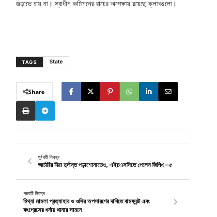
জড়াতে চায় না। স্বাধীন কমিশনের রায়ের অপেক্ষায় রয়েছে ক্লাবগুলো।
State
TAGS
Share
পূর্ববর্তী নিবন্ধ
আর্চারির দিয়া দুর্দান্ত পড়াশোনাতেও, এইচএসসিতে পেলেন জিপিএ–৫￼
পরবর্তী নিবন্ধ
মিথ্যা মামলা প্রত্যাহার ও ওসির অপসারণের দাবিতে বামফ্রন্ট এবং
কংগ্রেসের ধর্নায় থানার সামনে