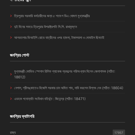
ত্রিপুরার সরকারি কর্মচারীদের জন্য ৫ শতাংশ ডিএ ঘোষণা মুখ্যমন্ত্রীর
দুই দিনের সফরে ত্রিপুরায় উপরাষ্ট্রপতি সি.পি. রাধাকৃষ্ণন
আগরতলায় ভিআইপি রোডে যাত্রীদের ওপর হামলা, টাকাপয়সা ও মোবাইল ছিনতাই
জনপ্রিয় পোস্ট
মুখ্যমন্ত্রী কোভিড স্পেশাল রিলিফ প্যাকেজ প্রকল্পের পরিসংখ্যান দিলেন জেলাশাসক (পঠিত:
18612)
নেপাল, শ্রীলঙ্কাতেও বিজেপি সরকার চান অমিত শাহ, দাবি করলেন বিপ্লব দেব (পঠিত: 18604)
এডহক পদোন্নতি সংবিধান বহির্ভূত : জিতেন্দ্র (পঠিত: 18471)
জনপ্রিয় ক্যাটাগরি
রাজ্য
17957