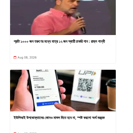
প্রতি ১০০০ জন তরুণের মধ্যে মাত্র ১২ জন স্থায়ী চাকরি পান : রাহুল গান্ধী
Aug 08, 2026
ইউপিআই উপভোক্তাদের কোনও মাশুল দিতে হবে না, স্পষ্ট করলো অর্থ মন্ত্রক