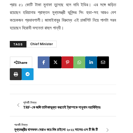
প্রায় ৫১ কোটি টাকা মুনাফা তুলেছে বলে দাবি ইডির। এর সঙ্গে জড়িত
রয়েছেন হরিয়ানার প্রাক্তন মুখ্যমন্ত্রী ভূপিন্দর সিং হুডা-সহ আরও বেশ
কয়েকজন প্রভাবশালী। জামাইবাবুর বিরুদ্ধে এই চার্জশিট নিয়ে পালটা সরব
হয়েছেন বিরোধী দলনেতা রাহুল গান্ধী।
Chief Minister
TAGS
Share
পূর্ববর্তী নিবন্ধ
TRF-কে জঙ্গি তালিকাভুক্ত করতেই ট্রাম্পকে সাধুবাদ নয়াদিল্লির
পরবর্তী নিবন্ধ
মুখ্যমন্ত্রীর বাসভবন ঘেরাও করে বিষ চাইলো ২০২২ সালের এস টি জি টি