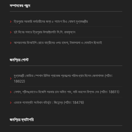
সম্পাদকের পছন্দ
ত্রিপুরার সরকারি কর্মচারীদের জন্য ৫ শতাংশ ডিএ ঘোষণা মুখ্যমন্ত্রীর
দুই দিনের সফরে ত্রিপুরায় উপরাষ্ট্রপতি সি.পি. রাধাকৃষ্ণন
আগরতলায় ভিআইপি রোডে যাত্রীদের ওপর হামলা, টাকাপয়সা ও মোবাইল ছিনতাই
জনপ্রিয় পোস্ট
মুখ্যমন্ত্রী কোভিড স্পেশাল রিলিফ প্যাকেজ প্রকল্পের পরিসংখ্যান দিলেন জেলাশাসক (পঠিত:
18622)
নেপাল, শ্রীলঙ্কাতেও বিজেপি সরকার চান অমিত শাহ, দাবি করলেন বিপ্লব দেব (পঠিত: 18611)
এডহক পদোন্নতি সংবিধান বহির্ভূত : জিতেন্দ্র (পঠিত: 18476)
জনপ্রিয় ক্যাটাগরি