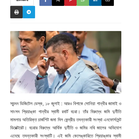
স্যন্দন ডিজিটেল ডেস্ক, ১৮ জুলাই : আরও বিপাকে সোনিয়া গান্ধীর জামাই ও
সাংসদ প্রিয়াঙ্কা গান্ধীর স্বামী রবার্ট বঢরা। তাঁর বিরুদ্ধে জমি দুর্নীতি
মামলায় অতিরিক্ত চার্জশিট জমা দিল কেন্দ্রীয় তদন্তকারী সংস্থা এনফোর্সমেন্ট
ডিরেক্টরেট। বঢরার বিরুদ্ধে আর্থিক দুর্নীতি ও জমির নথি জালের অভিযোগ
এনেছে তদন্তকারী সংস্থাটি। এই জমি কেলেঙ্কারিতে প্রিয়াঙ্কার স্বামী