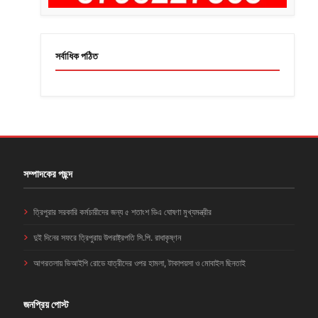
সর্বাধিক পঠিত
সম্পাদকের পছন্দ
ত্রিপুরার সরকারি কর্মচারীদের জন্য ৫ শতাংশ ডিএ ঘোষণা মুখ্যমন্ত্রীর
দুই দিনের সফরে ত্রিপুরায় উপরাষ্ট্রপতি সি.পি. রাধাকৃষ্ণন
আগরতলায় ভিআইপি রোডে যাত্রীদের ওপর হামলা, টাকাপয়সা ও মোবাইল ছিনতাই
জনপ্রিয় পোস্ট