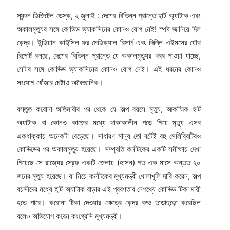
স্যন্দন ডিজিটেল ডেস্ক, ২ জুলাই : দেশের বিভিন্ন প্রান্তে হার্ট অ্যাটাক এবং
অকালমৃত্যুর সঙ্গে কোভিড ভ্যাকসিনের কোনও যোগ নেই! স্পষ্ট জানিয়ে দিল
কেন্দ্র। ইন্ডিয়ান কাউন্সিল ফর মেডিক্যাল রিসার্চ এবং দিল্লি এইমসের যৌথ
রিপোর্ট বলছে, দেশের বিভিন্ন প্রান্তে যে অকালমৃত্যুর খবর পাওয়া যাচ্ছে,
সেটার সঙ্গে কোভিড ভ্যাকসিনের কোনও যোগ নেই। এই ধরনের কোনও
সংযোগ খোঁজার চেষ্টাও অবৈজ্ঞানিক।
বস্তুত করোনা অতিমারীর পর থেকে যে অল্প বয়সে মৃত্যু, আকস্মিক হার্ট
অ্যাটাক বা কোনও কাজের মধ্যে থাকাকালীন পড়ে গিয়ে মৃত্যু এসব
একধাক্কায় অনেকটা বেড়েছে। সাধারণ মানুষ তো বটেই বহু সেলিব্রিটিরও
কোভিডের পর অকালমৃত্যু হয়েছে। সম্প্রতি কর্নাটকের একটি সমীক্ষায় দেখা
গিয়েছে সে রাজ্যের স্রেফ একটি জেলায় (হাসন) গত এক মাসে অন্তত ২০
জনের মৃত্যু হয়েছে। যা নিয়ে কর্নাটকের মুখ্যমন্ত্রী খোলাখুলি দাবি করেন, অল্প
বয়সীদের মধ্যে হার্ট অ্যাটাক বাড়ার এই প্রবণতার নেপথ্যে কোভিড টিকা দায়ী
হতে পারে। করোনা টিকা দেওয়ার ক্ষেত্রে কেন্দ্র বড্ড তাড়াহুড়ো করেছিল
বলেও অভিযোগ করেন কংগ্রেসি মুখ্যমন্ত্রী।