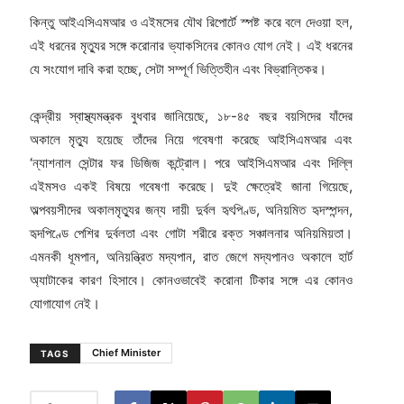
কিন্তু আইএসিএমআর ও এইমসের যৌথ রিপোর্টে স্পষ্ট করে বলে দেওয়া হল,
এই ধরনের মৃত্যুর সঙ্গে করোনার ভ্যাকসিনের কোনও যোগ নেই। এই ধরনের
যে সংযোগ দাবি করা হচ্ছে, সেটা সম্পূর্ণ ভিত্তিহীন এবং বিভ্রান্তিকর।
কেন্দ্রীয় স্বাস্থ্যমন্ত্রক বুধবার জানিয়েছে, ১৮-৪৫ বছর বয়সিদের যাঁদের
অকালে মৃত্যু হয়েছে তাঁদের নিয়ে গবেষণা করেছে আইসিএমআর এবং
‘ন্যাশনাল সেন্টার ফর ডিজিজ কন্ট্রোল। পরে আইসিএমআর এবং দিল্লি
এইমসও একই বিষয়ে গবেষণা করেছে। দুই ক্ষেত্রেই জানা গিয়েছে,
অল্পবয়সীদের অকালমৃত্যুর জন্য দায়ী দুর্বল হৃৎপিণ্ড, অনিয়মিত হৃদস্পন্দন,
হৃদপিণ্ডে পেশির দুর্বলতা এবং গোটা শরীরে রক্ত সঞ্চালনার অনিয়মিয়তা।
এমনকী ধূমপান, অনিয়ন্ত্রিত মদ্যপান, রাত জেগে মদ্যপানও অকালে হার্ট
অ্যাটাকের কারণ হিসাবে। কোনওভাবেই করোনা টিকার সঙ্গে এর কোনও
যোগাযোগ নেই।
Chief Minister
TAGS