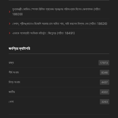
মুখ্যমন্ত্রী কোভিড স্পেশাল রিলিফ প্যাকেজ প্রকল্পের পরিসংখ্যান দিলেন জেলাশাসক (পঠিত:
18639)
নেপাল, শ্রীলঙ্কাতেও বিজেপি সরকার চান অমিত শাহ, দাবি করলেন বিপ্লব দেব (পঠিত: 18626)
এডহক পদোন্নতি সংবিধান বহির্ভূত : জিতেন্দ্র (পঠিত: 18491)
জনপ্রিয় ক্যাটাগরি
রাজ্য
17973
শীর্ষ সংবাদ
8346
বিশ্ব সংবাদ
4437
জাতীয়
4322
খেলা
3263