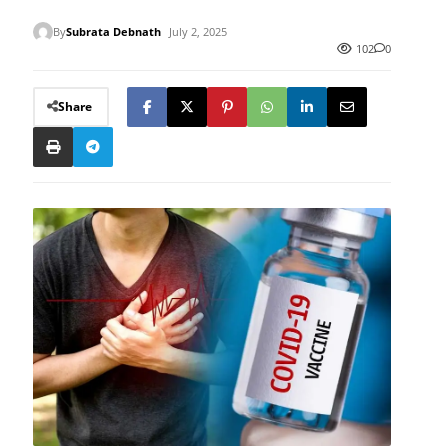
By
Subrata Debnath
July 2, 2025
102
0
Share