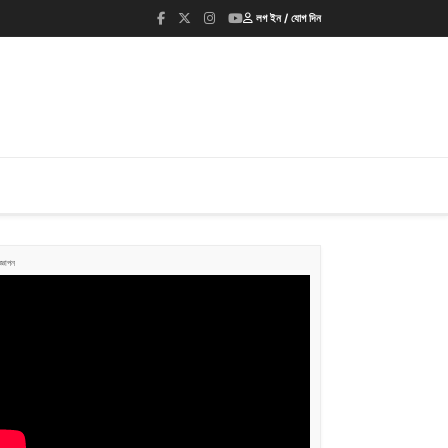
লগ ইন / যোগ দিন
জ্ঞাপন