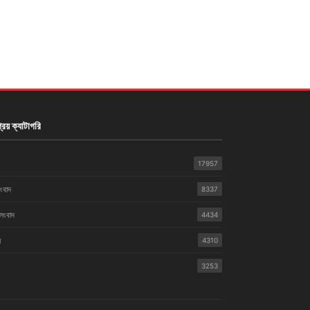
রিয় ক্যাটাগরি
17957
সংবাদ
8337
 সংবাদ
4434
়
4310
3253