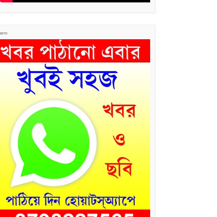
জ্ঞাপন