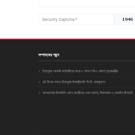
সম্পাদকের পছন্দ
ত্রিপুরার সরকারি কর্মচারীদের জন্য ৫ শতাংশ ডিএ ঘোষণা মুখ্যমন্ত্রীর
দুই দিনের সফরে ত্রিপুরায় উপরাষ্ট্রপতি সি.পি. রাধাকৃষ্ণন
আগরতলায় ভিআইপি রোডে যাত্রীদের ওপর হামলা, টাকাপয়সা ও মোবাইল ছিনতাই