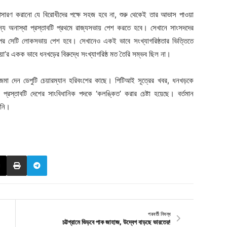
অপসারণ করানো যে বিরোধীদের পক্ষে সহজ হবে না, শুরু থেকেই তার আভাস পাওয়া
্য অনাস্থা প্রস্তাবটি প্রথমে রাজ্যসভায় পেশ করতে হবে। সেখানে সাংসদদের
র পর সেটি লোকসভায় পেশ হবে। সেখানেও একই ভাবে সংখ্যাগরিষ্ঠতার ভিত্তিতে
িয়া’র একক ভাবে ধনখড়ের বিরুদ্ধে সংখ্যাগরিষ্ঠ মত তৈরি সম্ভব ছিল না।
 জমা দেন ডেপুটি চেয়ারম্যান হরিবংশের কাছে। পিটিআই সূত্রের খবর, ধনখড়কে
্রস্তাবটি দেশের সাংবিধানিক পদকে ‘কলঙ্কিত’ করার চেষ্টা হয়েছে। বর্তমান
িনি।
পরবর্তী নিবন্ধ
চট্টগ্রামে ভিড়বে পাক জাহাজ, উদ্বেগ বাড়ছে ভারতের!