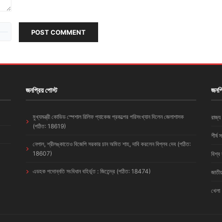
POST COMMENT
জনপ্রিয় পোস্ট
জনপ্
মুখ্যমন্ত্রী কোভিড স্পেশাল রিলিফ প্যাকেজ প্রকল্পের পরিসংখ্যান দিলেন জেলাশাসক
রাজ্য
(পঠিত: 18619)
শীর্ষ 
নেপাল, শ্রীলঙ্কাতেও বিজেপি সরকার চান অমিত শাহ, দাবি করলেন বিপ্লব দেব (পঠিত:
18607)
বিশ্ব
এডহক পদোন্নতি সংবিধান বহির্ভূত : জিতেন্দ্র (পঠিত: 18474)
জাতীয
খেলা