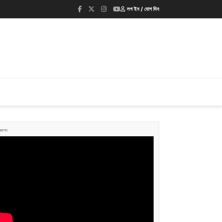
লগ ইন / যোগ দিন
জ্ঞাপন