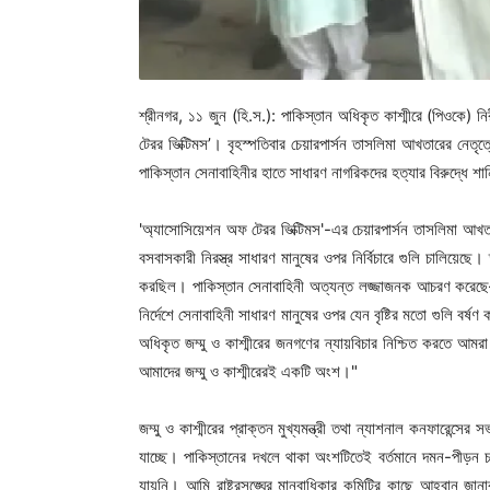
শ্রীনগর, ১১ জুন (হি.স.): পাকিস্তান অধিকৃত কাশ্মীরে (পিওকে) ন
টেরর ভিক্টিমস’। বৃহস্পতিবার চেয়ারপার্সন তাসলিমা আখতারের নেতৃ
পাকিস্তান সেনাবাহিনীর হাতে সাধারণ নাগরিকদের হত্যার বিরুদ্ধে শান্
'অ্যাসোসিয়েশন অফ টেরর ভিক্টিমস'-এর চেয়ারপার্সন তাসলিমা আখত
বসবাসকারী নিরস্ত্র সাধারণ মানুষের ওপর নির্বিচারে গুলি চালিয়েছ
করছিল। পাকিস্তান সেনাবাহিনী অত্যন্ত লজ্জাজনক আচরণ করেছে—আ
নির্দেশে সেনাবাহিনী সাধারণ মানুষের ওপর যেন বৃষ্টির মতো গুলি বর্ষ
অধিকৃত জম্মু ও কাশ্মীরের জনগণের ন্যায়বিচার নিশ্চিত করতে আমর
আমাদের জম্মু ও কাশ্মীরেরই একটি অংশ।"
জম্মু ও কাশ্মীরের প্রাক্তন মুখ্যমন্ত্রী তথা ন্যাশনাল কনফারেন্সে
যাচ্ছে। পাকিস্তানের দখলে থাকা অংশটিতেই বর্তমানে দমন-পীড়ন 
যায়নি। আমি রাষ্ট্রসঙ্ঘের মানবাধিকার কমিটির কাছে আহ্বান জানা