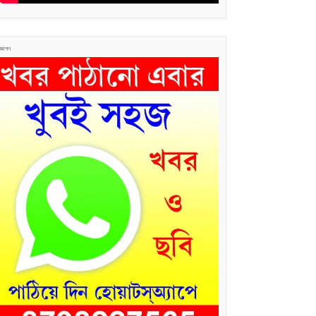
জ্ঞাপন