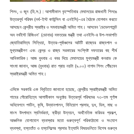
শিলং, ৩ জুন (হি.স.) : আগামীকাল বৃহস্পতিবার মেঘালয়ের রাজধানী শিলঙে
উত্তরপূর্ব পরিষদ (নর্থ-ইস্ট কাউন্সিল বা এনইসি)-এর বৈঠকে যোগদান করতে
আসছেন কেন্দ্রীয় স্বরাষ্ট্র ও সমবায়মন্ত্রী অমিত শাহ। আসবেন ‘ডেভেলপমেন্ট
অব নর্থইস্ট রিজিওন’ (ডোনার) দফতরের মন্ত্রী তথা এনইসি-র উপ-সভাপতি
জ্যোতিরাদিত্য সিন্ধিয়া, উত্তর-পূর্বাঞ্চলের আটটি রাজ্যের রাজ্যপাল ও
মুখ্যমন্ত্রীগণ এবং কেন্দ্র ও রাজ্য সরকারের সংশ্লিষ্ট দফতরের বহু শীর্ষ
আধিকারিক। আজ বুধবার এ খবর দিয়ে মেঘালয়ের মুখ্যমন্ত্রী কনরাড কে
সাংমা জানান, আজ (বুধবার) রাত প্রায় নয়টা (৯.০০) নাগাদ শিলং পৌঁছবেন
স্বরাষ্ট্রমন্ত্রী অমিত শাহ।
এদিকে সরকারি এক বিবৃতিতে জানানো হয়েছে, কেন্দ্রীয় স্বরাষ্ট্রমন্ত্রী অমিত
শাহের পৌরোহিত্যে আগামীকাল অনুষ্ঠেয় উত্তরপূর্ব পরিষদের ৭৩-তম পূর্ণাঙ্গ
অধিবেশনে পর্যটন, কৃষি, উদ্যানপালন, বিনিয়োগ প্রসার, দুধ, ডিম, মাছ ও
মাংস উৎপাদনে স্বনির্ভরতা, ক্রীড়া উন্নয়ন, অর্থনৈতিক করিডর প্রকল্প,
আঞ্চলিক যোগাযোগ ব্যবস্থার মতো গুরুত্বপূর্ণ পরিকাঠামো ও সংযোগ
ব্যবস্থা, হস্ততাঁত ও হস্তশিল্পের প্রসার ইত্যাদি বিষয়গুলিতে বিশেষ গুরুত্ব