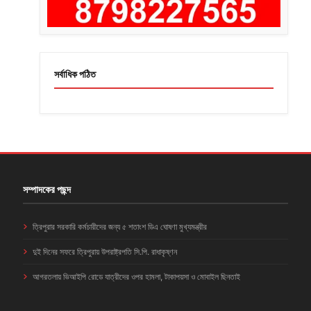
সর্বাধিক পঠিত
সম্পাদকের পছন্দ
ত্রিপুরার সরকারি কর্মচারীদের জন্য ৫ শতাংশ ডিএ ঘোষণা মুখ্যমন্ত্রীর
দুই দিনের সফরে ত্রিপুরায় উপরাষ্ট্রপতি সি.পি. রাধাকৃষ্ণন
আগরতলায় ভিআইপি রোডে যাত্রীদের ওপর হামলা, টাকাপয়সা ও মোবাইল ছিনতাই