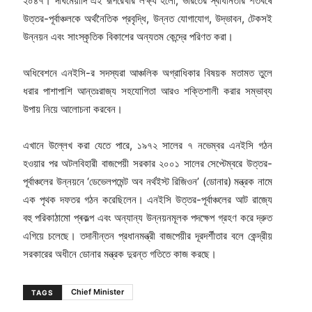
২০৪৭। দীর্ঘমেয়াদি এই রূপরেখার লক্ষ্য হলো, ভারতের স্বাধীনতার শতবর্ষে
উত্তর-পূর্বাঞ্চলকে অর্থনৈতিক প্রবৃদ্ধি, উন্নত যোগাযোগ, উদ্ভাবন, টেকসই
উন্নয়ন এবং সাংস্কৃতিক বিকাশের অন্যতম কেন্দ্রে পরিণত করা।
অধিবেশনে এনইসি-র সদস্যরা আঞ্চলিক অগ্রাধিকার বিষয়ক মতামত তুলে
ধরার পাশাপাশি আন্তঃরাজ্য সহযোগিতা আরও শক্তিশালী করার সম্ভাব্য
উপায় নিয়ে আলোচনা করবেন।
এখানে উল্লেখ করা যেতে পারে, ১৯৭২ সালের ৭ নভেম্বর এনইসি গঠন
হওয়ার পর অটলবিহারী বাজপেয়ী সরকার ২০০১ সালের সেপ্টেম্বরে উত্তর-
পূর্বাঞ্চলের উন্নয়নে ‘ডেভেলপমেন্ট অব নর্থইস্ট রিজিওন’ (ডোনার) মন্ত্রক নামে
এক পৃথক দফতর গঠন করেছিলেন। এনইসি উত্তর-পূর্বাঞ্চলের আট রাজ্যে
বহু পরিকাঠামো প্ৰকল্প এবং অন্যান্য উন্নয়নমূলক পদক্ষেপ গ্রহণ করে দ্রুত
এগিয়ে চলেছে। তদানীন্তন প্রধানমন্ত্রী বাজপেয়ীর দূরদর্শীতার বলে কেন্দ্রীয়
সরকারের অধীনে ডোনার মন্ত্রক দুরন্ত গতিতে কাজ করছে।
Chief Minister
TAGS