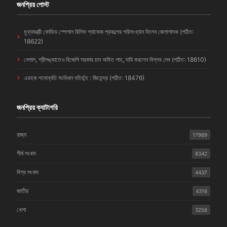
জনপ্রিয় পোস্ট
মুখ্যমন্ত্রী কোভিড স্পেশাল রিলিফ প্যাকেজ প্রকল্পের পরিসংখ্যান দিলেন জেলাশাসক (পঠিত:
18622)
নেপাল, শ্রীলঙ্কাতেও বিজেপি সরকার চান অমিত শাহ, দাবি করলেন বিপ্লব দেব (পঠিত: 18610)
এডহক পদোন্নতি সংবিধান বহির্ভূত : জিতেন্দ্র (পঠিত: 18476)
জনপ্রিয় ক্যাটাগরি
রাজ্য
17969
শীর্ষ সংবাদ
8342
বিশ্ব সংবাদ
4437
জাতীয়
4316
খেলা
3258