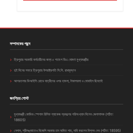
সম্পাদকের পছন্দ
ত্রিপুরার সরকারি কর্মচারীদের জন্য ৫ শতাংশ ডিএ ঘোষণা মুখ্যমন্ত্রীর
দুই দিনের সফরে ত্রিপুরায় উপরাষ্ট্রপতি সি.পি. রাধাকৃষ্ণন
আগরতলায় ভিআইপি রোডে যাত্রীদের ওপর হামলা, টাকাপয়সা ও মোবাইল ছিনতাই
জনপ্রিয় পোস্ট
মুখ্যমন্ত্রী কোভিড স্পেশাল রিলিফ প্যাকেজ প্রকল্পের পরিসংখ্যান দিলেন জেলাশাসক (পঠিত:
18605)
নেপাল, শ্রীলঙ্কাতেও বিজেপি সরকার চান অমিত শাহ, দাবি করলেন বিপ্লব দেব (পঠিত: 18595)