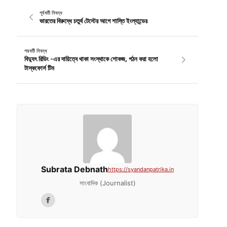
পূর্ববর্তী নিবন্ধ
ভারতের বিরুদ্ধে চতুর্থ টেস্টের আগে শাস্তি ইংল্যান্ডের
পরবর্তী নিবন্ধ
বিদ্যুৎ রিডিং -এর দায়িত্বে থাকা সংস্থাকে শোকজ, গঠন করা হলো
টাস্কফোর্স টিম
Subrata Debnath
https://syandanpatrika.in
সাংবাদিক (Journalist)