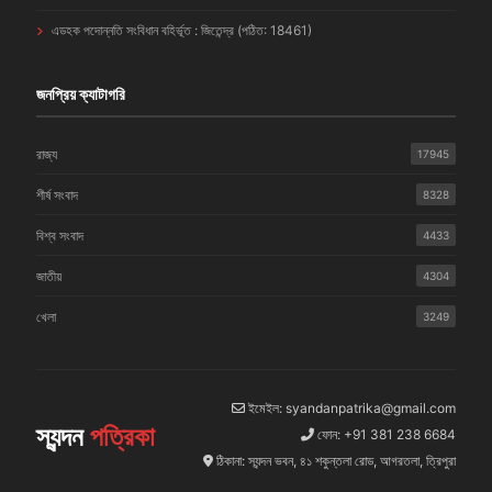
এডহক পদোন্নতি সংবিধান বহির্ভূত : জিতেন্দ্র (পঠিত: 18461)
জনপ্রিয় ক্যাটাগরি
রাজ্য
17945
শীর্ষ সংবাদ
8328
বিশ্ব সংবাদ
4433
জাতীয়
4304
খেলা
3249
ইমেইল: syandanpatrika@gmail.com
স্যন্দন
পত্রিকা
ফোন: +91 381 238 6684
ঠিকানা: স্যন্দন ভবন, ৪১ শকুন্তলা রোড, আগরতলা, ত্রিপুরা