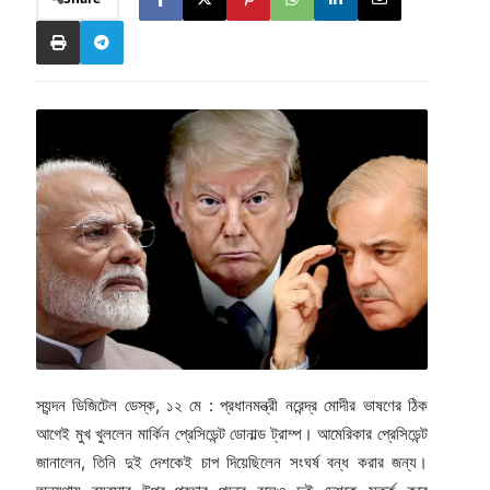
স্যন্দন ডিজিটেল ডেস্ক, ১২ মে : প্রধানমন্ত্রী নরেন্দ্র মোদীর ভাষণের ঠিক
আগেই মুখ খুললেন মার্কিন প্রেসিডেন্ট ডোনাল্ড ট্রাম্প। আমেরিকার প্রেসিডেন্ট
জানালেন, তিনি দুই দেশকেই চাপ দিয়েছিলেন সংঘর্ষ বন্ধ করার জন্য।