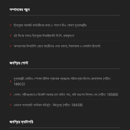
সম্পাদকের পছন্দ
ত্রিপুরার সরকারি কর্মচারীদের জন্য ৫ শতাংশ ডিএ ঘোষণা মুখ্যমন্ত্রীর
দুই দিনের সফরে ত্রিপুরায় উপরাষ্ট্রপতি সি.পি. রাধাকৃষ্ণন
আগরতলায় ভিআইপি রোডে যাত্রীদের ওপর হামলা, টাকাপয়সা ও মোবাইল ছিনতাই
জনপ্রিয় পোস্ট
মুখ্যমন্ত্রী কোভিড স্পেশাল রিলিফ প্যাকেজ প্রকল্পের পরিসংখ্যান দিলেন জেলাশাসক (পঠিত:
18602)
নেপাল, শ্রীলঙ্কাতেও বিজেপি সরকার চান অমিত শাহ, দাবি করলেন বিপ্লব দেব (পঠিত: 18589)
এডহক পদোন্নতি সংবিধান বহির্ভূত : জিতেন্দ্র (পঠিত: 18458)
জনপ্রিয় ক্যাটাগরি