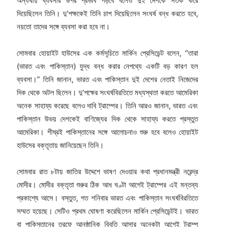
অন্যথায় ব্যবসার উপর প্রভাব পড়বে বলেও দুই দেশকে সতর্ক করে
দিয়েছিলেন তিনি। দু’পক্ষকেই তিনি চাপ দিয়েছিলেন সংঘর্ষ বন্ধ করতে হবে,
নয়তো তাদের সঙ্গে ব্যবসা করা হবে না।
সোমবার হোয়াইট হাউসের এক কর্মসূচিতে মার্কিন প্রেসিডেন্ট বলেন, “তারা
(ভারত এবং পাকিস্তান) যুদ্ধ বন্ধ করার নেপথ্যে একটি বড় কারণ হল
ব্যবসা।” তিনি জানান, ভারত এবং পাকিস্তান দুই দেশের নেতাই নিজেদের
দিক থেকে অটল ছিলেন। দু’পক্ষের সংঘর্ষবিরতিতে মধ্যস্থতা করতে আমেরিকা
অনেক সাহায্য করেছে বলেও দাবি ট্রাম্পের। তিনি আরও জানান, ভারত এবং
পাকিস্তান উভয় দেশকেই বাণিজ্যের দিক থেকে সাহায্য করতে প্রস্তুত
আমেরিকা। শীঘ্রই পাকিস্তানের সঙ্গে আলোচনাও শুরু হবে বলেও হোয়াইট
হাউসের বক্তৃতায় জানিয়েছেন তিনি।
সোমবার রাত ৮টায় জাতির উদ্দেশে ভাষণ দেওয়ার কথা প্রধানমন্ত্রী নরেন্দ্র
মোদীর। মোদীর বক্তৃতা শুরুর ঠিক আধ ঘণ্টা আগেই ট্রাম্পের এই মন্তব্য
প্রকাশ্যে আসে। বস্তুত, গত শনিবার ভারত এবং পাকিস্তান সংঘর্ষবিরতিতে
সম্মত হয়েছে। সেটিও প্রথম ঘোষণা করেছিলেন মার্কিন প্রেসিডেন্টই। ভারত
বা পাকিস্তানের তরফে আনুষ্ঠানিক বিবৃতি আসার অনেকটা আগেই ট্রাম্প