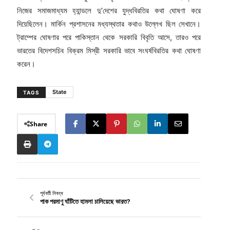
নিজের সমাজমাধ্যম হ্যান্ডলে দু’দেশের যুদ্ধবিরতির কথা ঘোষণা করে
দিয়েছিলেন। মার্কিন প্রশাসনের মধ্যস্থতার কথাও উল্লেখ ছিল সেখানে।
ট্রাম্পের ঘোষণার পরে পাকিস্তান থেকে সরকারি বিবৃতি আসে, তারও পরে
ভারতের বিদেশসচিব বিক্রম মিস্রী সরকারি ভাবে সংঘর্ষবিরতির কথা ঘোষণা
করেন।
State
TAGS
Share
পূর্ববর্তী নিবন্ধ
পাক পরমাণু ঘাঁটিতে হামলা চালিয়েছে ভারত?