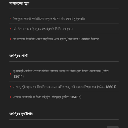
সম্পাদকের পছন্দ
ত্রিপুরার সরকারি কর্মচারীদের জন্য ৫ শতাংশ ডিএ ঘোষণা মুখ্যমন্ত্রীর
দুই দিনের সফরে ত্রিপুরায় উপরাষ্ট্রপতি সি.পি. রাধাকৃষ্ণন
আগরতলায় ভিআইপি রোডে যাত্রীদের ওপর হামলা, টাকাপয়সা ও মোবাইল ছিনতাই
জনপ্রিয় পোস্ট
মুখ্যমন্ত্রী কোভিড স্পেশাল রিলিফ প্যাকেজ প্রকল্পের পরিসংখ্যান দিলেন জেলাশাসক (পঠিত:
18611)
নেপাল, শ্রীলঙ্কাতেও বিজেপি সরকার চান অমিত শাহ, দাবি করলেন বিপ্লব দেব (পঠিত: 18601)
এডহক পদোন্নতি সংবিধান বহির্ভূত : জিতেন্দ্র (পঠিত: 18467)
জনপ্রিয় ক্যাটাগরি