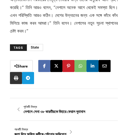
করেছি।” তিনি আরও বলেন, “নেপালে অনেক আগে থেকেই সমস্যা ছিল।
এখন পরিস্থিতি আরও কঠিন। দেশের উন্নয়নের জন্য এক সঙ্গে কাঁধে কাঁধ
মিলিয়ে কাজ করব আমরা।” তিনি বলেন। নেপালের নতুন সূচনা স্থাপনের
চেষ্টা করব।”
State
TAGS
Share
পূর্ববর্তী নিবন্ধ
নেপালে সেনা ৩৮ ভারতীয়কে বিহারে ফেরাল দূতাবাস
পরবর্তী নিবন্ধ
জুতা দিয়ে অফিস কর্মীকে পেটনোর অভিযোগ