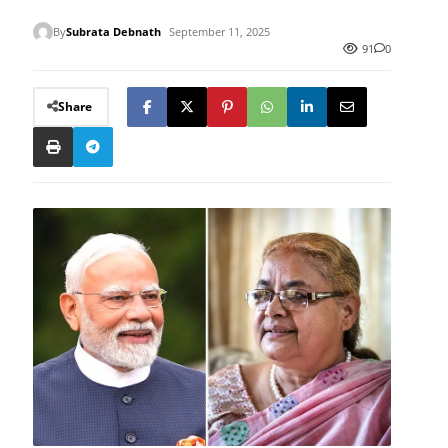
By
Subrata Debnath
September 11, 2025
91
0
Share