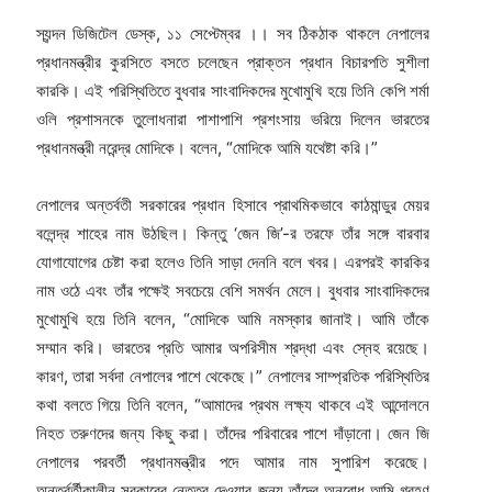
স্যন্দন ডিজিটেল ডেস্ক, ১১ সেপ্টেম্বর ।। সব ঠিকঠাক থাকলে নেপালের
প্রধানমন্ত্রীর কুরসিতে বসতে চলেছেন প্রাক্তন প্রধান বিচারপতি সুশীলা
কারকি। এই পরিস্থিতিতে বুধবার সাংবাদিকদের মুখোমুখি হয়ে তিনি কেপি শর্মা
ওলি প্রশাসনকে তুলোধনারা পাশাপাশি প্রশংসায় ভরিয়ে দিলেন ভারতের
প্রধানমন্ত্রী নরেন্দ্র মোদিকে। বলেন, “মোদিকে আমি যথেষ্টা করি।”
নেপালের অন্তর্বতী সরকারের প্রধান হিসাবে প্রাথমিকভাবে কাঠমান্ডুর মেয়র
বলেন্দ্র শাহের নাম উঠছিল। কিন্তু ‘জেন জি’-র তরফে তাঁর সঙ্গে বারবার
যোগাযোগের চেষ্টা করা হলেও তিনি সাড়া দেননি বলে খবর। এরপরই কারকির
নাম ওঠে এবং তাঁর পক্ষেই সবচেয়ে বেশি সমর্থন মেলে। বুধবার সাংবাদিকদের
মুখোমুখি হয়ে তিনি বলেন, “মোদিকে আমি নমস্কার জানাই। আমি তাঁকে
সম্মান করি। ভারতের প্রতি আমার অপরিসীম শ্রদ্ধা এবং স্নেহ রয়েছে।
কারণ, তারা সর্বদা নেপালের পাশে থেকেছে।” নেপালের সাম্প্রতিক পরিস্থিতির
কথা বলতে গিয়ে তিনি বলেন, “আমাদের প্রথম লক্ষ্য থাকবে এই আন্দোলনে
নিহত তরুণদের জন্য কিছু করা। তাঁদের পরিবারের পাশে দাঁড়ানো। জেন জি
নেপালের পরবর্তী প্রধানমন্ত্রীর পদে আমার নাম সুপারিশ করেছে।
অন্তর্বর্তীকালীন সরকারের নেতৃত্ব দেওয়ার জন্য তাঁদের অনুরোধ আমি গ্রহণ