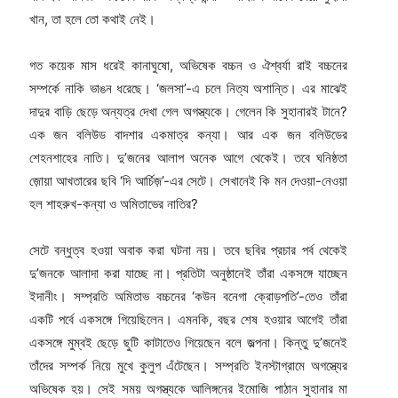
খান, তা হলে তো কথাই নেই।
গত কয়েক মাস ধরেই কানাঘুষো, অভিষেক বচ্চন ও ঐশ্বর্যা রাই বচ্চনের
সম্পর্কে নাকি ভাঙন ধরেছে। ‘জলসা’-এ চলে নিত্য অশান্তি। এর মাঝেই
দাদুর বাড়ি ছেড়ে অন্যত্র দেখা গেল অগস্ত্যকে। গেলেন কি সুহানারই টানে?
এক জন বলিউড বাদশার একমাত্র কন্যা। আর এক জন বলিউডের
শেহনশাহের নাতি। দু’জনের আলাপ অনেক আগে থেকেই। তবে ঘনিষ্ঠতা
জ়োয়া আখতারের ছবি ‘দি আর্চিজ়’-এর সেটে। সেখানেই কি মন দেওয়া-নেওয়া
হল শাহরুখ-কন্যা ও অমিতাভের নাতির?
সেটে বন্ধুত্ব হওয়া অবাক করা ঘটনা নয়। তবে ছবির প্রচার পর্ব থেকেই
দু’জনকে আলাদা করা যাচ্ছে না। প্রতিটা অনুষ্ঠানেই তাঁরা একসঙ্গে যাচ্ছেন
ইদানীং। সম্প্রতি অমিতাভ বচ্চনের ‘কউন বনেগা ক্রোড়পতি’-তেও তাঁরা
একটি পর্বে একসঙ্গে গিয়েছিলেন। এমনকি, বছর শেষ হওয়ার আগেই তাঁরা
একসঙ্গে মুম্বই ছেড়ে ছুটি কাটাতেও গিয়েছেন বলে জল্পনা। কিন্তু দু’জনেই
তাঁদের সম্পর্ক নিয়ে মুখে কুলুপ এঁটেছেন। সম্প্রতি ইনস্টাগ্রামে অগস্ত্যের
অভিষেক হয়। সেই সময় অগস্ত্যকে আলিঙ্গনের ইমোজি পাঠান সুহানার মা