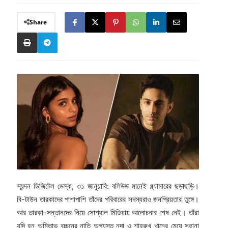
Share
স্যন্দন ডিজিটেল ডেস্ক, ৩১ জানুয়ারি: বলিউড মানেই গ্ল্যামারের ছড়াছড়ি।
বি-টাউন তারকাদের পাশাপাশি তাঁদের পরিবারের সদস্যরাও জনপ্রিয়তার তুঙ্গে।
আর তারকা-সন্তানদের নিয়ে সোশ্যাল মিডিয়ায় আলোচনার শেষ নেই। তাঁরা
যদি হন অমিতাভ বচ্চনের নাতি অগ্যস্ত নন্দা ও শাহরুখ খানের মেয়ে সুহানা