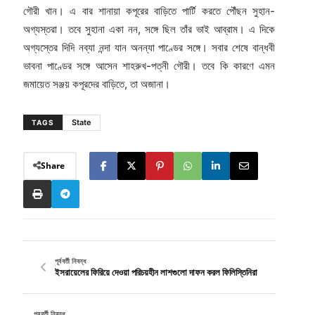
গৌরী খান। এ বার শানায়া কপূরের বাড়িতে পার্টি করতে পৌঁছন সুহান-
অগ্যস্তরা। তবে সুহানা একা নন, সঙ্গে ছিল তাঁর ভাই আব্রাম। এ দিকে
অগ্যস্তের দিদি নব্যা নন্দা যান অনন্যা পাণ্ডের সঙ্গে। সবার শেষে বান্ধবী
ভাবনা পাণ্ডের সঙ্গে আসেন শাহরুখ-পত্নী গৌরী। তবে কি কারণে এমন
জমায়েত সঞ্জয় কপূরদের বাড়িতে, তা অজানা।
State
TAGS
Share
পূর্ববর্তী নিবন্ধ
ইসরায়েলের ফিরিয়ে দেওয়া পরিচয়হীন লাশগুলো দাফন করল ফিলিস্তিনিরা
পরবর্তী নিবন্ধ