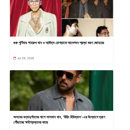
গুরু পূর্ণিমায় শাহরুখ খান ও আদিত্য চোপড়াকে আবেগঘন শ্রদ্ধা করণ জোহরের
Jul 29, 2026
অসমের বন্যাদুর্গতদের পাশে সালমান খান, ‘বিয়িং হিউম্যান’-এর উদ্যোগে ত্রাণ
পৌঁছাচ্ছে ক্ষতিগ্রস্তদের কাছে