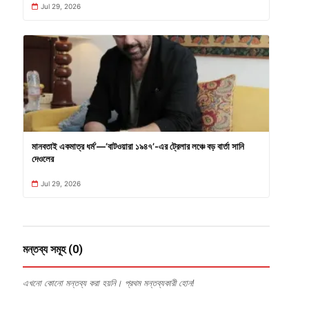
Jul 29, 2026
মানবতাই একমাত্র ধর্ম’—‘বাটওয়ারা ১৯৪৭’-এর ট্রেলার লঞ্চে বড় বার্তা সানি
দেওলের
Jul 29, 2026
মন্তব্য সমূহ (0)
এখনো কোনো মন্তব্য করা হয়নি। প্রথম মন্তব্যকারী হোন!