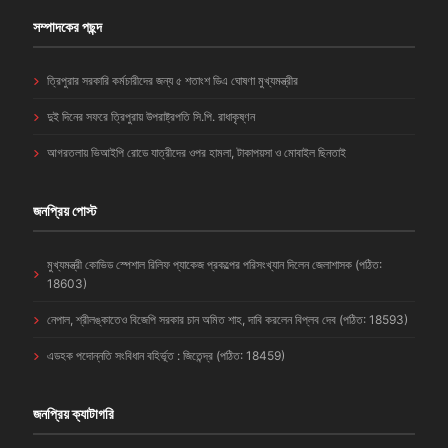
সম্পাদকের পছন্দ
ত্রিপুরার সরকারি কর্মচারীদের জন্য ৫ শতাংশ ডিএ ঘোষণা মুখ্যমন্ত্রীর
দুই দিনের সফরে ত্রিপুরায় উপরাষ্ট্রপতি সি.পি. রাধাকৃষ্ণন
আগরতলায় ভিআইপি রোডে যাত্রীদের ওপর হামলা, টাকাপয়সা ও মোবাইল ছিনতাই
জনপ্রিয় পোস্ট
মুখ্যমন্ত্রী কোভিড স্পেশাল রিলিফ প্যাকেজ প্রকল্পের পরিসংখ্যান দিলেন জেলাশাসক (পঠিত:
18603)
নেপাল, শ্রীলঙ্কাতেও বিজেপি সরকার চান অমিত শাহ, দাবি করলেন বিপ্লব দেব (পঠিত: 18593)
এডহক পদোন্নতি সংবিধান বহির্ভূত : জিতেন্দ্র (পঠিত: 18459)
জনপ্রিয় ক্যাটাগরি