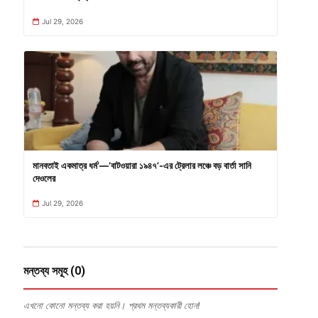
Jul 29, 2026
মানবতাই একমাত্র ধর্ম’—‘বাটওয়ারা ১৯৪৭’-এর ট্রেলার লঞ্চে বড় বার্তা সানি
দেওলের
Jul 29, 2026
মন্তব্য সমূহ (0)
এখনো কোনো মন্তব্য করা হয়নি। প্রথম মন্তব্যকারী হোন!