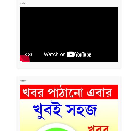
বিজ্ঞাপন
বিজ্ঞাপন