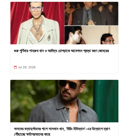
গুরু পূর্ণিমায় শাহরুখ খান ও আদিত্য চোপড়াকে আবেগঘন শ্রদ্ধা করণ জোহরের
Jul 29, 2026
অসমের বন্যাদুর্গতদের পাশে সালমান খান, ‘বিয়িং হিউম্যান’-এর উদ্যোগে ত্রাণ
পৌঁছাচ্ছে ক্ষতিগ্রস্তদের কাছে