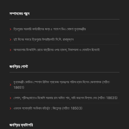
সম্পাদকের পছন্দ
ত্রিপুরার সরকারি কর্মচারীদের জন্য ৫ শতাংশ ডিএ ঘোষণা মুখ্যমন্ত্রীর
দুই দিনের সফরে ত্রিপুরায় উপরাষ্ট্রপতি সি.পি. রাধাকৃষ্ণন
আগরতলায় ভিআইপি রোডে যাত্রীদের ওপর হামলা, টাকাপয়সা ও মোবাইল ছিনতাই
জনপ্রিয় পোস্ট
মুখ্যমন্ত্রী কোভিড স্পেশাল রিলিফ প্যাকেজ প্রকল্পের পরিসংখ্যান দিলেন জেলাশাসক (পঠিত:
18651)
নেপাল, শ্রীলঙ্কাতেও বিজেপি সরকার চান অমিত শাহ, দাবি করলেন বিপ্লব দেব (পঠিত: 18635)
এডহক পদোন্নতি সংবিধান বহির্ভূত : জিতেন্দ্র (পঠিত: 18503)
জনপ্রিয় ক্যাটাগরি